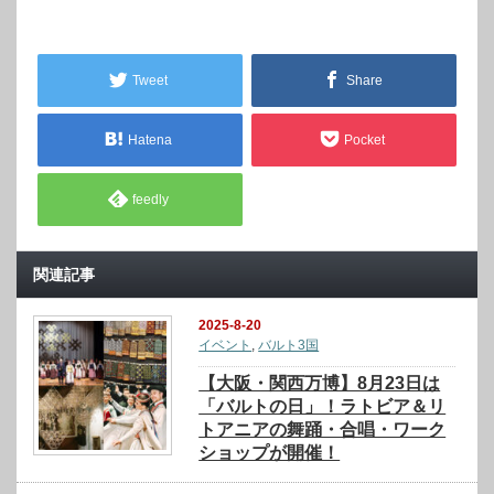
Tweet
Share
Hatena
Pocket
feedly
関連記事
2025-8-20
イベント
,
バルト3国
【大阪・関西万博】8月23日は
「バルトの日」！ラトビア＆リ
トアニアの舞踊・合唱・ワーク
ショップが開催！