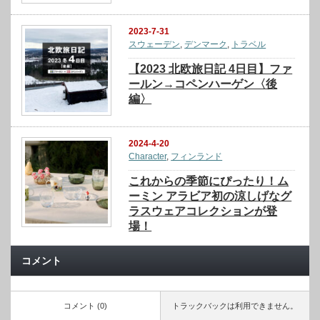
2023-7-31
スウェーデン
,
デンマーク
,
トラベル
【2023 北欧旅日記 4日目】ファ
ールン→コペンハーゲン〈後
編〉
2024-4-20
Character
,
フィンランド
これからの季節にぴったり！ム
ーミン アラビア初の涼しげなグ
ラスウェアコレクションが登
場！
コメント
コメント (0)
トラックバックは利用できません。