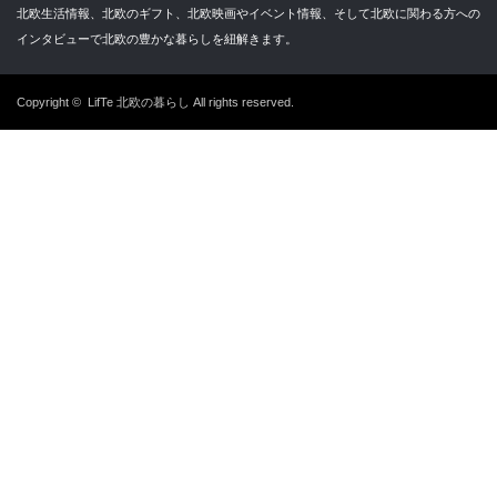
北欧生活情報、北欧のギフト、北欧映画やイベント情報、そして北欧に関わる方への
インタビューで北欧の豊かな暮らしを紐解きます。
Copyright ©
LifTe 北欧の暮らし
All rights reserved.