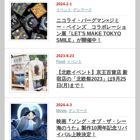
2024-2-1
イベント
,
デンマーク
ニコライ・バーグマン×ジミ
ー・ペインズ コラボレーショ
ン展「LET’S MAKE TOKYO
SMILE」が開催中！
2023-9-23
Food
,
イベント
【北欧イベント】京王百貨店 新
宿店の「北欧祭2023」は9月25
日(月)まで！
2024-4-3
Movie
,
デンマーク
映画『ソング・オブ・ザ・シー
海のうた』製作10周年記念リバ
イバル上映決定！