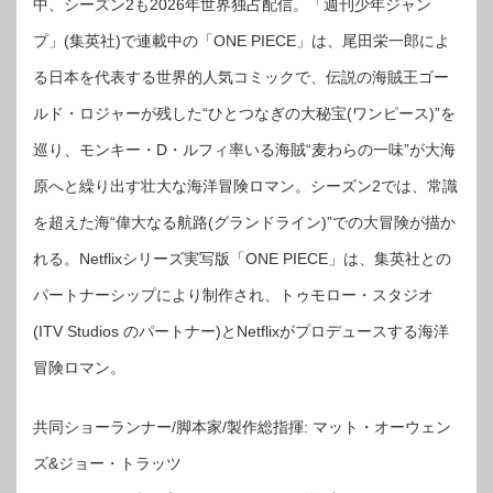
中、シーズン2も2026年世界独占配信。「週刊少年ジャン
プ」(集英社)で連載中の「ONE PIECE」は、尾田栄一郎によ
る日本を代表する世界的人気コミックで、伝説の海賊王ゴー
ルド・ロジャーが残した“ひとつなぎの大秘宝(ワンピース)”を
巡り、モンキー・D・ルフィ率いる海賊“麦わらの一味”が大海
原へと繰り出す壮大な海洋冒険ロマン。シーズン2では、常識
を超えた海“偉大なる航路(グランドライン)”での大冒険が描か
れる。Netflixシリーズ実写版「ONE PIECE」は、集英社との
パートナーシップにより制作され、トゥモロー・スタジオ
(ITV Studios のパートナー)とNetflixがプロデュースする海洋
冒険ロマン。
共同ショーランナー/脚本家/製作総指揮: マット・オーウェン
ズ&ジョー・トラッツ