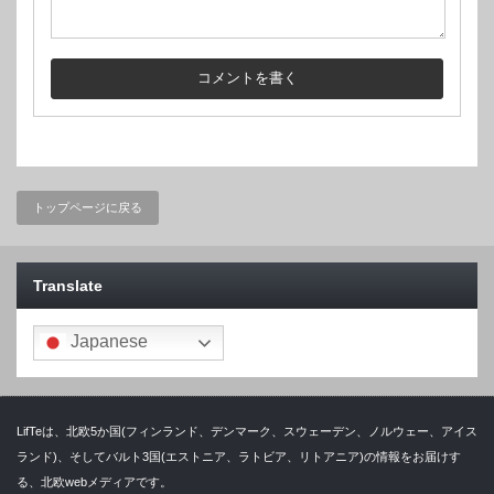
トップページに戻る
Translate
Japanese
LifTeは、北欧5か国(フィンランド、デンマーク、スウェーデン、ノルウェー、アイス
ランド)、そしてバルト3国(エストニア、ラトビア、リトアニア)の情報をお届けす
る、北欧webメディアです。