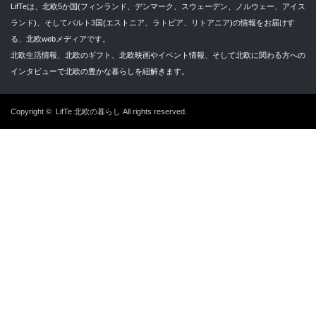
LifTeは、北欧5か国(フィンランド、デンマーク、スウェーデン、ノルウェー、アイス
ランド)、そしてバルト3国(エストニア、ラトビア、リトアニア)の情報をお届けす
る、北欧webメディアです。
北欧生活情報、北欧のギフト、北欧映画やイベント情報、そして北欧に関わる方への
インタビューで北欧の豊かな暮らしを紐解きます。
Copyright ©
LifTe 北欧の暮らし
All rights reserved.