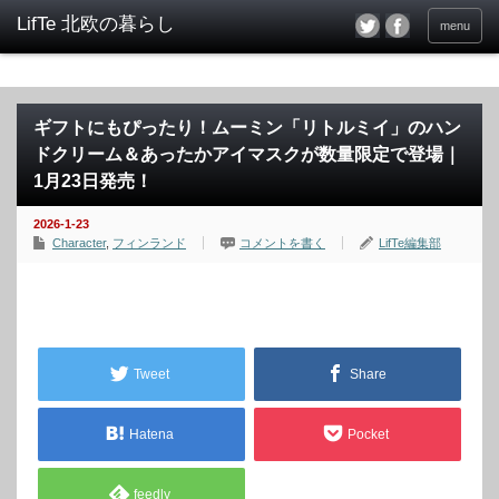
menu
ギフトにもぴったり！ムーミン「リトルミイ」のハン
ドクリーム＆あったかアイマスクが数量限定で登場｜
1月23日発売！
2026-1-23
Character
,
フィンランド
コメントを書く
LifTe編集部
Tweet
Share
Hatena
Pocket
feedly