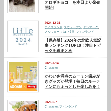
オロギチョコ」を本日より発売
開始!
2024-12-31
アイスランド
,
スウェーデン
,
デンマーク
,
ノルウェー
,
バルト3国
,
フィンランド
【保存版】2024年の北欧人気記
事ランキングTOP10！注目トピ
ックを総まとめ
2025-7-14
Character
かわいさ満点のムーミン歯みが
きグッズが登場！毎日のルーテ
ィンにちょっとした楽しみを！
2026-5-7
Character
,
フィンランド