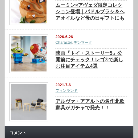
ムーミン×アヴェダ限定コレク
ション登場｜パドルブラシ＆ヘ
アオイルなど母の日ギフトにも
2026-6-26
Character
,
デンマーク
映画『トイ・ストーリー5』公
開前にチェック！レゴ®で楽し
む注目アイテム4選
2021-7-6
フィンランド
アルヴァ・アアルトの名作北欧
家具がガチャで発売！！
コメント