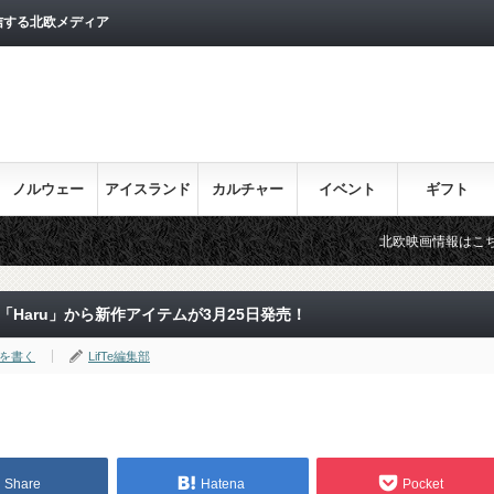
信する北欧メディア
ノルウェー
アイスランド
カルチャー
イベント
ギフト
北欧映画情報はこちら♪
Haru」から新作アイテムが3月25日発売！
を書く
LifTe編集部
Share
Hatena
Pocket