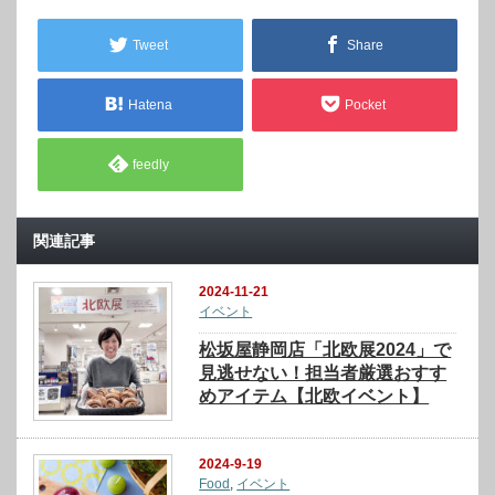
Tweet
Share
Hatena
Pocket
feedly
関連記事
2024-11-21
イベント
松坂屋静岡店「北欧展2024」で
見逃せない！担当者厳選おすす
めアイテム【北欧イベント】
2024-9-19
Food
,
イベント