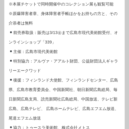
※本展チケットで同時開催中のコレクション展も観覧可能
※原爆障害者章、身体障害者手帳ほかをお持ちの方と、その
介添者は無料
前売券取扱：販売は3/13㊎まで広島市現代美術館受付、オ
ンラインショップ「339」
主催：広島市現代美術館
特別協力：アルヴァ・アアルト財団、公益財団法人ギャラ
リーエークワッド
後援：フィンランド大使館、フィンランドセンター、広島
県、広島市教育委員会、中国新聞社、朝日新聞広島総局、毎
日新聞広島支局、読売新聞社広島総局、中国放送、テレビ新
広島、広島テレビ、 広島ホームテレビ、広島エフエム放送、
尾道エフエム放送
協力：トゥースラ美術館、株式会社メトス