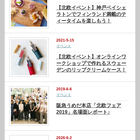
【北欧イベント】神戸ベイシェ
ラトンでフィンランド満載のテ
ィータイムを楽しもう！
2021-5-15
イベント
【北欧イベント】オンラインワ
ークショップで作れるスウェー
デンのリップクリームケース！
2019-6-6
イベント
阪急うめだ本店「北欧フェア
2019」名場面レポート♪
2026-6-2