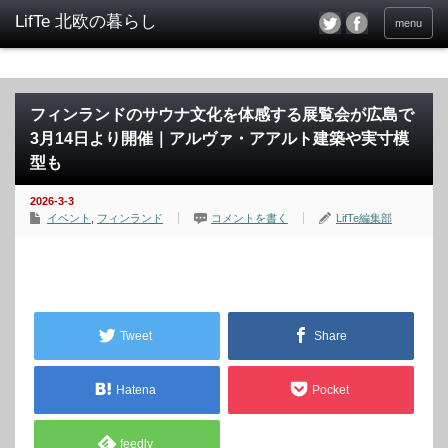
menu
フィンランドのサウナ文化を体感する展覧会が広島で
3月14日より開催｜アルヴァ・アアルト建築や実寸模
型も
2026-3-3
イベント
,
フィンランド
コメントを書く
LifTe編集部
Tweet
Share
Hatena
Pocket
feedly