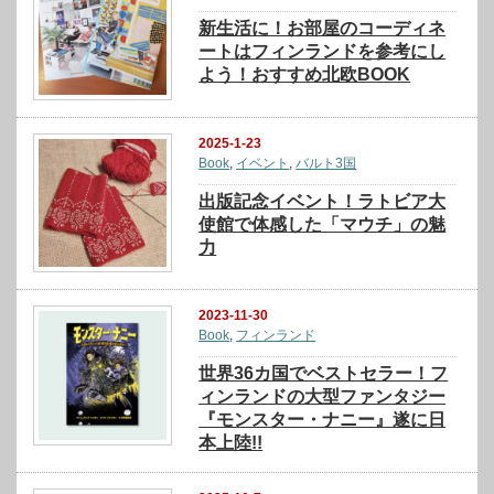
新生活に！お部屋のコーディネ
ートはフィンランドを参考にし
よう！おすすめ北欧BOOK
2025-1-23
Book
,
イベント
,
バルト3国
出版記念イベント！ラトビア大
使館で体感した「マウチ」の魅
力
2023-11-30
Book
,
フィンランド
世界36カ国でベストセラー！フ
ィンランドの大型ファンタジー
『モンスター・ナニー』遂に日
本上陸!!