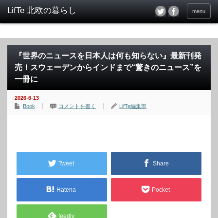
menu
『世界のニュースを日本人は何も知らない』最新刊発
売！スウェーデンからインドまで“驚きのニュース”を
一冊に
2026-6-13
Book
コメントを書く
LifTe編集部
Tweet
Share
Hatena
Pocket
feedly