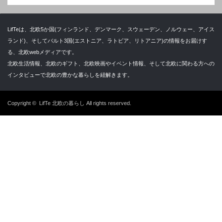
LifTeは、北欧5か国(フィンランド、デンマーク、スウェーデン、ノルウェー、アイス
ランド)、そしてバルト3国(エストニア、ラトビア、リトアニア)の情報をお届けす
る、北欧webメディアです。
北欧生活情報、北欧のギフト、北欧映画やイベント情報、そして北欧に関わる方への
インタビューで北欧の豊かな暮らしを紐解きます。
Copyright ©
LifTe 北欧の暮らし
All rights reserved.