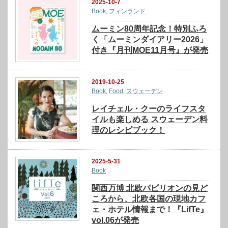
2025-10-7
Book
,
フィンランド
ムーミン80周年記念！特別ふろ
く「ムーミンダイアリー2026」
付き『月刊MOE11月号』が発売
2019-10-25
Book
,
Food
,
スウェーデン
レイチェル・クーのライフスタ
イルも楽しめる スウェーデン料
理のレシピブック！
2025-5-31
Book
関西万博 北欧パビリオンの見ど
ころから、北欧各国の現地カフ
ェ・ホテル情報まで！『LifTe』
vol.06が発売