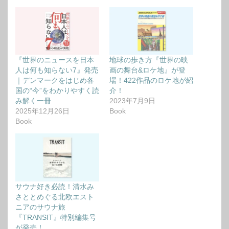
『世界のニュースを日本
地球の歩き方『世界の映
人は何も知らない7』発売
画の舞台&ロケ地』が登
｜デンマークをはじめ各
場！422作品のロケ地が紹
国の“今”をわかりやすく読
介！
み解く一冊
2023年7月9日
2025年12月26日
Book
Book
サウナ好き必読！清水み
さととめぐる北欧エスト
ニアのサウナ旅
『TRANSIT』特別編集号
が発売！