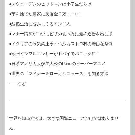
●スウェーデンのヒットマンは小学生だらけ
●芋を捨てた農家に支援金３万ユーロ！
●結婚生活に悩みまくるインド人
●マナー講師がついにピザの食べ方に最終通告を出し涙
●イタリアの病気禁止令：ベルカストロ村の奇妙な条例
●欧州インフルエンサーがドバイでパニックに！
●日系アメリカ人が主人公のPixerのビーバーアニメ
●世界の「マイナー＆ローカルニュース」を知る方法
――など
世界を知る方法は、大きな国際ニュースだけではありませ
ん。