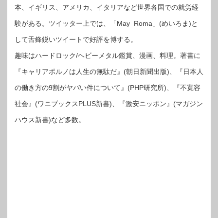
本、イギリス、アメリカ、イタリアなど世界各国での就労経
験がある。ツイッター上では、「May_Roma」(めいろま)と
して舌鋒鋭いツイートで好評を博する。
趣味はハードロック/ヘビーメタル鑑賞、漫画、料理。著書に
『キャリアポルノは人生の無駄だ』(朝日新聞出版)、『日本人
の働き方の9割がヤバい件について』(PHP研究所)、『不寛容
社会』(ワニブックスPLUS新書)、『激安ニッポン』(マガジン
ハウス新書)など多数。