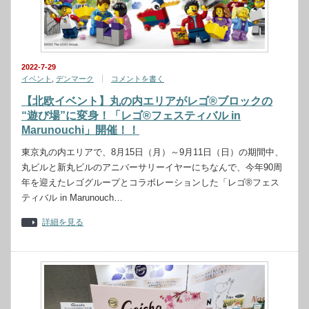
2022-7-29
イベント
,
デンマーク
コメントを書く
【北欧イベント】丸の内エリアがレゴ®ブロックの
“遊び場”に変身！「レゴ®フェスティバル in
Marunouchi」開催！！
東京丸の内エリアで、8月15日（月）～9月11日（日）の期間中、
丸ビルと新丸ビルのアニバーサリーイヤーにちなんで、今年90周
年を迎えたレゴグループとコラボレーションした「レゴ®フェス
ティバル in Marunouch…
詳細を見る