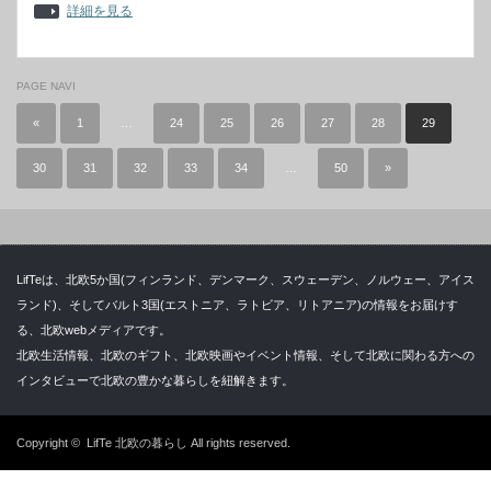
詳細を見る
PAGE NAVI
«
1
…
24
25
26
27
28
29
30
31
32
33
34
…
50
»
LifTeは、北欧5か国(フィンランド、デンマーク、スウェーデン、ノルウェー、アイス
ランド)、そしてバルト3国(エストニア、ラトビア、リトアニア)の情報をお届けす
る、北欧webメディアです。
北欧生活情報、北欧のギフト、北欧映画やイベント情報、そして北欧に関わる方への
インタビューで北欧の豊かな暮らしを紐解きます。
Copyright ©
LifTe 北欧の暮らし
All rights reserved.