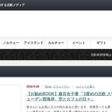
信する北欧メディア
ノルウェー
アイスランド
カルチャー
イベント
ギフト
北欧映画情報はこちら♪
2018-9-28
Book
,
スウェーデン
コメントを書く
【お勧めBOOK】森百合子著 「3度めの北欧 ス
ェーデン西海岸、空とカフェの日々」
皆さんにもお気に入りの街があると思います。何度言っても新