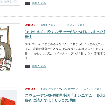
詳細を見る
2018-2-5
Book
,
カルチャー
コメントを書く
“かわいい”北欧カルチャーがいっぱいつまった
冊！
北欧に行ったことがある人ない人、これから行こうと考えてい
る人、北欧の雑貨が好きな人 そんな皆さんにオススメしたい1
冊！ 「かわいい北欧」（イースト・プレス刊）ナシエ 著 著者
イ…
詳細を見る
2018-2-1
Book
,
カルチャー
,
スウェーデン
コメントを書く
スウェーデン傑作推理小説「ミレニアム」を北
好きに読んでほしい5つの理由