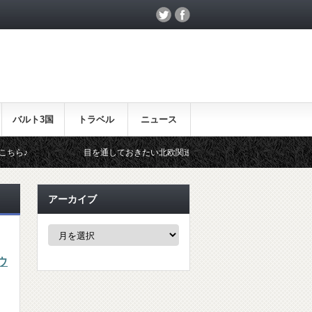
バルト3国
トラベル
ニュース
目を通しておきたい北欧関連のイベント！
北欧らしいギフト
アーカイブ
ア
ー
カ
ウ
イ
ブ