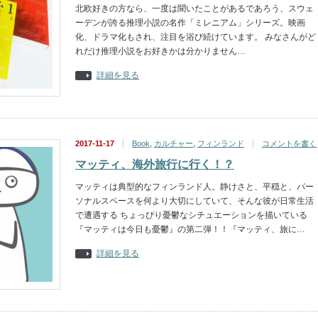
北欧好きの方なら、一度は聞いたことがあるであろう、スウェ
ーデンが誇る推理小説の名作「ミレニアム」シリーズ。映画
化、ドラマ化もされ、注目を浴び続けています。 みなさんがど
れだけ推理小説をお好きかは分かりません…
詳細を見る
2017-11-17
Book
,
カルチャー
,
フィンランド
コメントを書く
マッティ、海外旅行に行く！？
マッティは典型的なフィンランド人。静けさと、平穏と、パー
ソナルスペースを何より大切にしていて、そんな彼が日常生活
で遭遇する ちょっぴり憂鬱なシチュエーションを描いている
『マッティは今日も憂鬱』の第二弾！！『マッティ、旅に…
詳細を見る