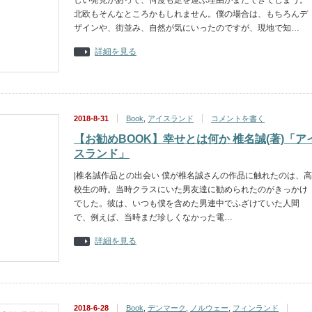
しい発見があって、何度も足を運ぶ理由がまたできてしまう。
北欧もそんなところかもしれません。僕の場合は、もちろんデ
ザインや、街並み、自然が気にいったのですが、現地で知…
詳細を見る
2018-8-31
Book
,
アイスランド
コメントを書く
【お勧めBOOK】幸せとは何か 椎名誠(著)「ア
スランド」
|椎名誠作品との出会い 僕が椎名誠さんの作品に触れたのは、高
校生の時。当時クラスにいた男友達に勧められたのがきっかけ
でした。彼は、いつも僕を含めた男連中でふざけていた人間
で、例えば、当時まだ珍しくなかった電…
詳細を見る
2018-6-28
Book
,
デンマーク
,
ノルウェー
,
フィンランド