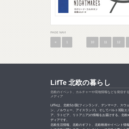
PAGE NAVI
«
1
…
10
11
12
LifTe 北欧の暮らし
北欧のイベント、カルチャーや現地情報などを発信す
メディア
LifTeは、北欧5か国(フィンランド、デンマーク、スウ
ン、ノルウェー、アイスランド)、そしてバルト3国(エ
ア、ラトビア、リトアニア)の情報をお届けする、北欧w
ディアです。
北欧生活情報、北欧のギフト、北欧映画やイベント情