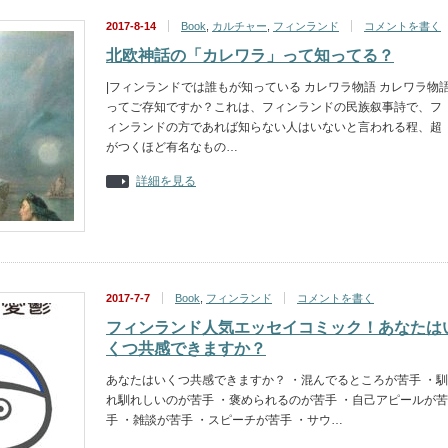
2017-8-14
Book
,
カルチャー
,
フィンランド
コメントを書く
北欧神話の「カレワラ」って知ってる？
|フィンランドでは誰もが知っている カレワラ物語 カレワラ物
ってご存知ですか？これは、フィンランドの民族叙事詩で、フ
ィンランドの方であれば知らない人はいないと言われる程、超
がつくほど有名なもの…
詳細を見る
2017-7-7
Book
,
フィンランド
コメントを書く
フィンランド人気エッセイコミック！あなたは
くつ共感できますか？
あなたはいくつ共感できますか？ ・混んでるところが苦手 ・馴
れ馴れしいのが苦手 ・褒められるのが苦手 ・自己アピールが苦
手 ・雑談が苦手 ・スピーチが苦手 ・サウ…