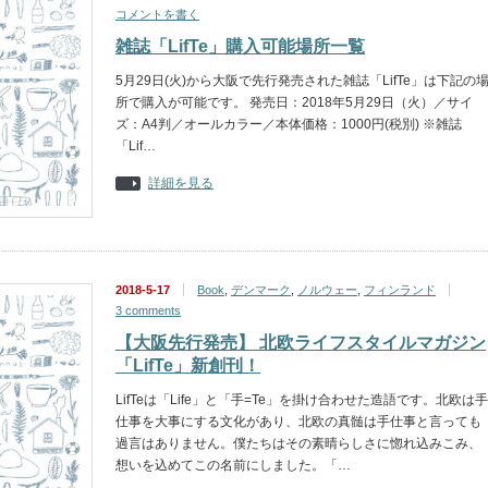
コメントを書く
雑誌「LifTe」購入可能場所一覧
5月29日(火)から大阪で先行発売された雑誌「LifTe」は下記の
所で購入が可能です。 発売日：2018年5月29日（火）／サイ
ズ：A4判／オールカラー／本体価格：1000円(税別) ※雑誌
「Lif…
詳細を見る
2018-5-17
Book
,
デンマーク
,
ノルウェー
,
フィンランド
3 comments
【大阪先行発売】 北欧ライフスタイルマガジン
「LifTe」新創刊！
LifTeは「Life」と「手=Te」を掛け合わせた造語です。北欧は手
仕事を大事にする文化があり、北欧の真髄は手仕事と言っても
過言はありません。僕たちはその素晴らしさに惚れ込みこみ、
想いを込めてこの名前にしました。「…