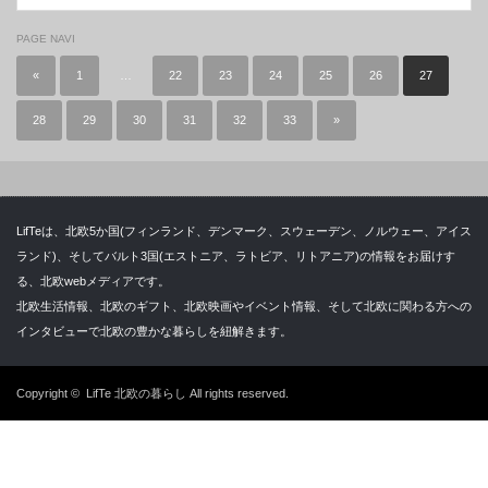
PAGE NAVI
«
1
…
22
23
24
25
26
27
28
29
30
31
32
33
»
LifTeは、北欧5か国(フィンランド、デンマーク、スウェーデン、ノルウェー、アイス
ランド)、そしてバルト3国(エストニア、ラトビア、リトアニア)の情報をお届けす
る、北欧webメディアです。
北欧生活情報、北欧のギフト、北欧映画やイベント情報、そして北欧に関わる方への
インタビューで北欧の豊かな暮らしを紐解きます。
Copyright ©
LifTe 北欧の暮らし
All rights reserved.