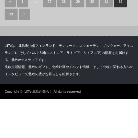
«
1
…
27
28
29
30
31
32
33
»
LifTeは、北欧5か国(フィンランド、デンマーク、スウェーデン、ノルウェー、アイス
ランド)、そしてバルト3国(エストニア、ラトビア、リトアニア)の情報をお届けす
る、北欧webメディアです。
北欧生活情報、北欧のギフト、北欧映画やイベント情報、そして北欧に関わる方への
インタビューで北欧の豊かな暮らしを紐解きます。
Copyright ©
LifTe 北欧の暮らし
All rights reserved.