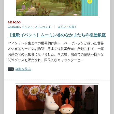
2019-10-3
Character
,
イベント
,
フィンランド
コメントを書く
【北欧イベント】ムーミン谷のなかまたち@松屋銀座
フィンランド生まれの世界的作家トーベ・ヤンソンが描いた世界
といえばムーミンの物語。日本では約30年前に放映されて、一躍
お茶の間の人気者になりました。その後、映画での放映や様々な
関連グッズも販売され、国民的なキャラクターと…
詳細を見る