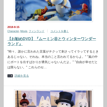
2018-8-15
Character
,
Movie
,
フィンランド
コメントを書く
【お勧めDVD】『ムーミン谷とウィンターワンダー
ランド』
"時々、誰かに言われた言葉がチクッて刺さってイラッてするとき
あるじゃない。それね、本当のこと言われてるからよ。" "嵐の中
にボートを出すばかりが勇気じゃないんだよ。" "自由が幸せだと
は限らない。" これらのセ…
詳細を見る