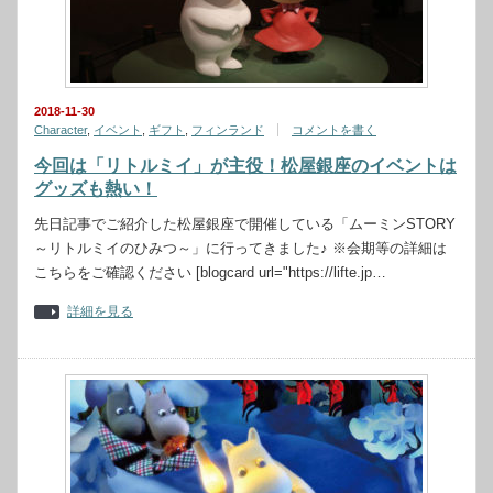
2018-11-30
Character
,
イベント
,
ギフト
,
フィンランド
コメントを書く
今回は「リトルミイ」が主役！松屋銀座のイベントは
グッズも熱い！
先日記事でご紹介した松屋銀座で開催している「ムーミンSTORY
～リトルミイのひみつ～」に行ってきました♪ ※会期等の詳細は
こちらをご確認ください [blogcard url="https://lifte.jp…
詳細を見る