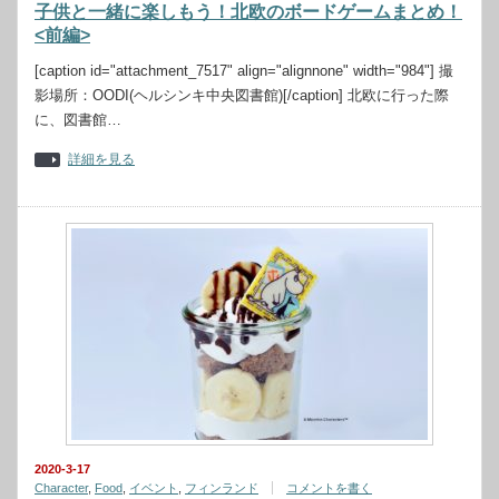
子供と一緒に楽しもう！北欧のボードゲームまとめ！
<前編>
[caption id="attachment_7517" align="alignnone" width="984"] 撮
影場所：OODI(ヘルシンキ中央図書館)[/caption] 北欧に行った際
に、図書館…
詳細を見る
2020-3-17
Character
,
Food
,
イベント
,
フィンランド
コメントを書く