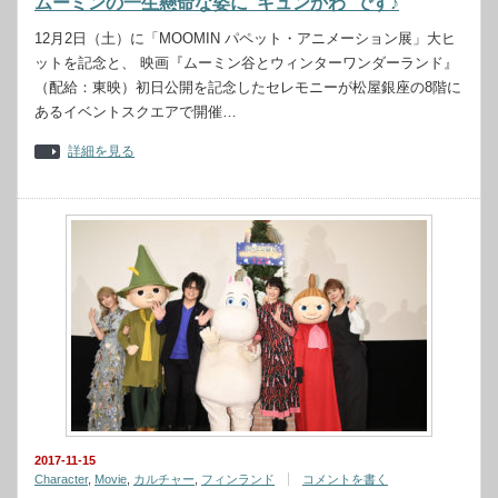
ムーミンの一生懸命な姿に“キュンかわ”です♪
12月2日（土）に「MOOMIN パペット・アニメーション展」大ヒ
ットを記念と、 映画『ムーミン谷とウィンターワンダーランド』
（配給：東映）初日公開を記念したセレモニーが松屋銀座の8階に
あるイベントスクエアで開催…
詳細を見る
2017-11-15
Character
,
Movie
,
カルチャー
,
フィンランド
コメントを書く