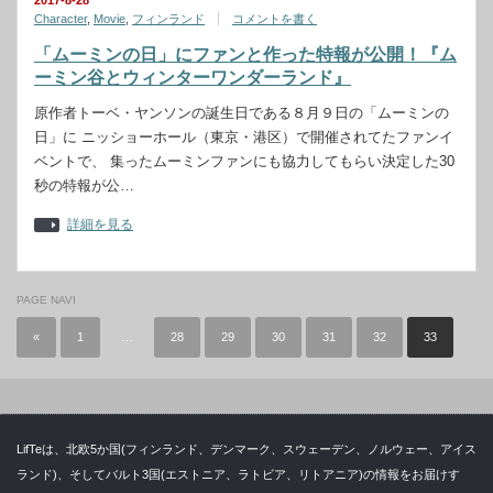
2017-8-28
Character
,
Movie
,
フィンランド
コメントを書く
「ムーミンの日」にファンと作った特報が公開！『ム
ーミン谷とウィンターワンダーランド』
原作者トーベ・ヤンソンの誕生日である８月９日の「ムーミンの
日」に ニッショーホール（東京・港区）で開催されてたファンイ
ベントで、 集ったムーミンファンにも協力してもらい決定した30
秒の特報が公…
詳細を見る
PAGE NAVI
«
1
…
28
29
30
31
32
33
LifTeは、北欧5か国(フィンランド、デンマーク、スウェーデン、ノルウェー、アイス
ランド)、そしてバルト3国(エストニア、ラトビア、リトアニア)の情報をお届けす