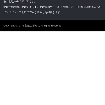
る、北欧webメディアです。
北欧生活情報、北欧のギフト、北欧映画やイベント情報、そして北欧に関わる方への
インタビューで北欧の豊かな暮らしを紐解きます。
Copyright ©
LifTe 北欧の暮らし
All rights reserved.