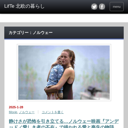
menu
カテゴリー：ノルウェー
2025-1-28
Movie
,
ノルウェー
コメントを書く
静けさが恐怖を引き立てる…ノルウェー映画『アンデ
ッド／愛しき者の不在』で描かれる愛と喪失の物語