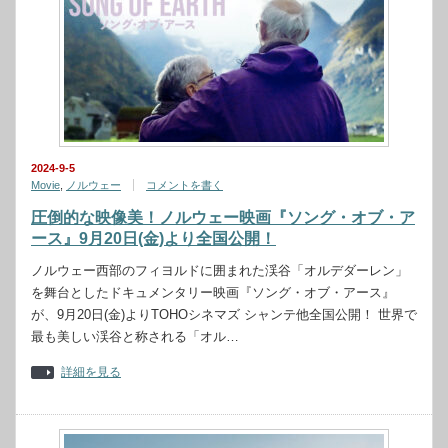
2024-9-5
Movie
,
ノルウェー
コメントを書く
圧倒的な映像美！ノルウェー映画『ソング・オブ・ア
ース』9月20日(金)より全国公開！
ノルウェー西部のフィヨルドに囲まれた渓谷「オルデダーレン」
を舞台としたドキュメンタリー映画『ソング・オブ・アース』
が、9月20日(金)よりTOHOシネマズ シャンテ他全国公開！ 世界で
最も美しい渓谷と称される「オル…
詳細を見る