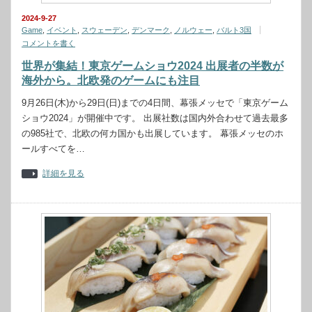
2024-9-27
Game
,
イベント
,
スウェーデン
,
デンマーク
,
ノルウェー
,
バルト3国
コメントを書く
世界が集結！東京ゲームショウ2024 出展者の半数が
海外から。北欧発のゲームにも注目
9月26日(木)から29日(日)までの4日間、幕張メッセで「東京ゲーム
ショウ2024」が開催中です。 出展社数は国内外合わせて過去最多
の985社で、北欧の何カ国かも出展しています。 幕張メッセのホ
ールすべてを…
詳細を見る