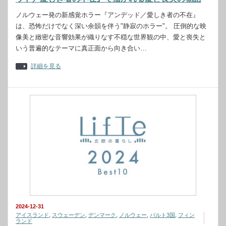
ノルウェー発の新感覚ホラー『アンデッド／愛しき者の不在』
は、恐怖だけでなく深い余韻を伴う"静寂のホラー"。 圧倒的な映
像美と緻密な音響効果が織りなす不穏な世界観の中、愛と喪失と
いう普遍的なテーマに真正面から向き合い…
詳細を見る
2024-12-31
アイスランド
,
スウェーデン
,
デンマーク
,
ノルウェー
,
バルト3国
,
フィン
ランド