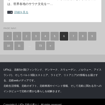
は、世界各地のサウナ文化を一…
詳細を見る
PAGE NAVI
«
1
2
3
4
5
6
7
8
9
10
11
…
73
»
LifTeは、北欧5か国(フィンランド、デンマーク、スウェーデン、ノルウェー、アイス
ランド)、そしてバルト3国(エストニア、ラトビア、リトアニア)の情報をお届けす
る、北欧webメディアです。
北欧生活情報、北欧のギフト、北欧映画やイベント情報、そして北欧に関わる方への
インタビューで北欧の豊かな暮らしを紐解きます。
Copyright ©
LifTe 北欧の暮らし
All rights reserved.