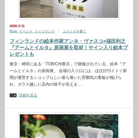
2026-3-11
Book
,
イベント
,
フィンランド
コメントを書く
フィンランドの絵本作家アンネ・ヴァスコ×福田利之
『アームとイルタ』原画展を取材！サイン入り絵本プ
レゼントも
東京・神田にある「TOBICHI東京」で開催されている、絵本『ア
ームとイルタ』の原画展。 会場の入り口には、ほぼ日刊イトイ新
聞が運営するショップらしい落ち着いた雰囲気の看板が掲げら
れ、ガラス越しに店内の様子が見えま…
詳細を見る