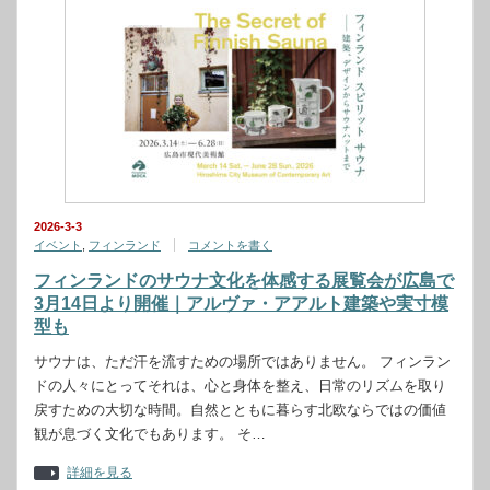
2026-3-3
イベント
,
フィンランド
コメントを書く
フィンランドのサウナ文化を体感する展覧会が広島で
3月14日より開催｜アルヴァ・アアルト建築や実寸模
型も
サウナは、ただ汗を流すための場所ではありません。 フィンラン
ドの人々にとってそれは、心と身体を整え、日常のリズムを取り
戻すための大切な時間。自然とともに暮らす北欧ならではの価値
観が息づく文化でもあります。 そ…
詳細を見る