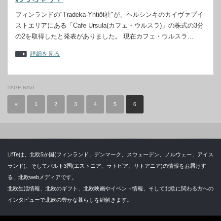
フィンランドの"Tradeka-Yhtiöt社"が、ヘルシンキのカイヴァプイ
ストエリアにある「Cafe Ursula(カフェ・ウルスラ)」の株式の3分
の2を取得したと発表がありました。 現在カフェ・ウルスラ…
詳細を見る
PAGE NAVI
«
1
2
3
4
5
6
LifTeは、北欧5か国(フィンランド、デンマーク、スウェーデン、ノルウェー、アイス
ランド)、そしてバルト3国(エストニア、ラトビア、リトアニア)の情報をお届けす
る、北欧webメディアです。
北欧生活情報、北欧のギフト、北欧映画やイベント情報、そして北欧に関わる方への
インタビューで北欧の豊かな暮らしを紐解きます。