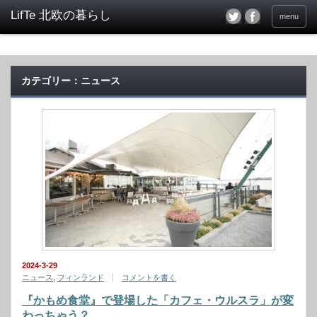
menu
カテゴリー：ニュース
2024-3-29
ニュース
,
フィンランド
コメントを書く
『かもめ食堂』で登場した「カフェ・ウルスラ」が変
わっちゃう？