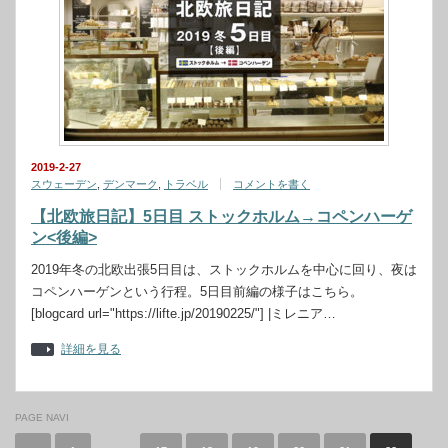
2019-2-27
スウェーデン
,
デンマーク
,
トラベル
コメントを書く
【北欧旅日記】5日目 ストックホルム→コペンハーゲ
ン<後編>
2019年冬の北欧出張5日目は、ストックホルムを中心に回り、夜は
コペンハーゲンという行程。5日目前編の様子はこちら。
[blogcard url="https://lifte.jp/20190225/"] |ミレニア…
詳細を見る
PAGE NAVI