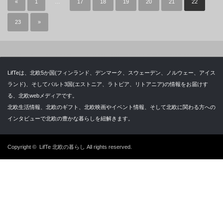
«
1
…
17
18
19
20
21
22
23
»
LifTeは、北欧5か国(フィンランド、デンマーク、スウェーデン、ノルウェー、アイス
ランド)、そしてバルト3国(エストニア、ラトビア、リトアニア)の情報をお届けす
る、北欧webメディアです。
北欧生活情報、北欧のギフト、北欧映画やイベント情報、そして北欧に関わる方への
インタビューで北欧の豊かな暮らしを紐解きます。
Copyright ©
LifTe 北欧の暮らし
All rights reserved.