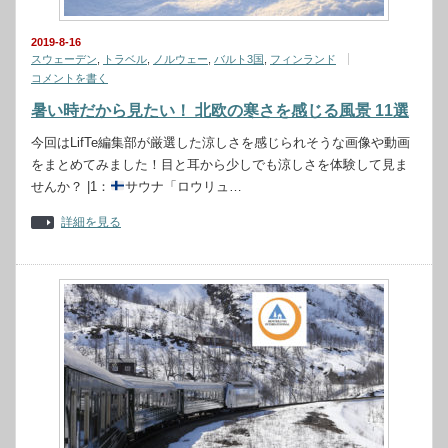
2019-8-16
スウェーデン
,
トラベル
,
ノルウェー
,
バルト3国
,
フィンランド
コメントを書く
暑い時だから見たい！ 北欧の寒さを感じる風景 11選
今回はLifTe編集部が厳選した涼しさを感じられそうな画像や動画
をまとめてみました！目と耳から少しでも涼しさを体験して見ま
せんか？ |1：
サウナ「ロウリュ…
詳細を見る