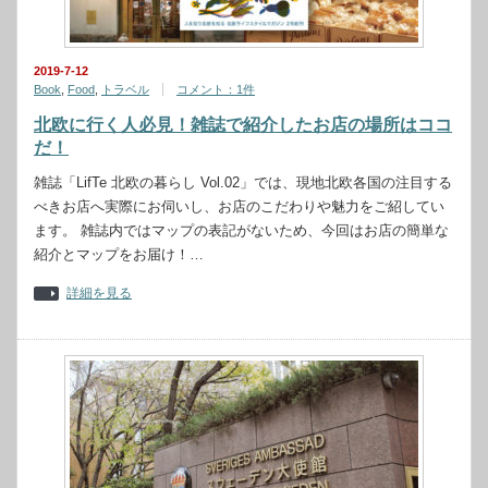
2019-7-12
Book
,
Food
,
トラベル
コメント：1件
北欧に行く人必見！雑誌で紹介したお店の場所はココ
だ！
雑誌「LifTe 北欧の暮らし Vol.02」では、現地北欧各国の注目する
べきお店へ実際にお伺いし、お店のこだわりや魅力をご紹してい
ます。 雑誌内ではマップの表記がないため、今回はお店の簡単な
紹介とマップをお届け！…
詳細を見る