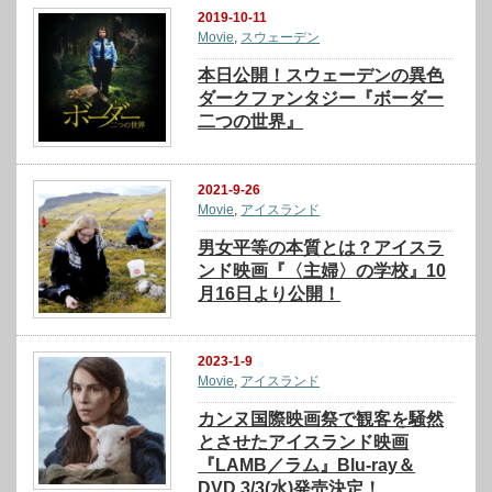
2019-10-11
Movie
,
スウェーデン
本日公開！スウェーデンの異色
ダークファンタジー『ボーダー
二つの世界』
2021-9-26
Movie
,
アイスランド
男女平等の本質とは？アイスラ
ンド映画『〈主婦〉の学校』10
月16日より公開！
2023-1-9
Movie
,
アイスランド
カンヌ国際映画祭で観客を騒然
とさせたアイスランド映画
『LAMB／ラム』Blu-ray＆
DVD 3/3(水)発売決定！