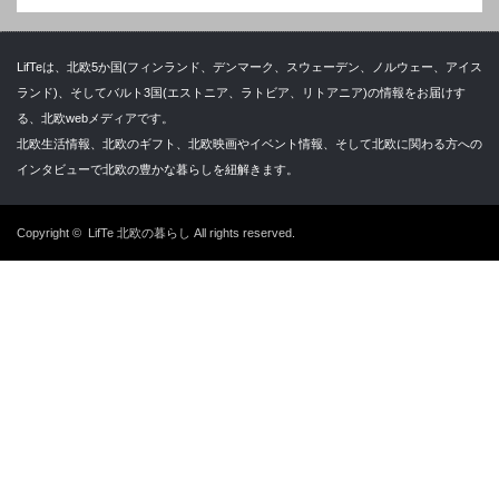
LifTeは、北欧5か国(フィンランド、デンマーク、スウェーデン、ノルウェー、アイス
ランド)、そしてバルト3国(エストニア、ラトビア、リトアニア)の情報をお届けす
る、北欧webメディアです。
北欧生活情報、北欧のギフト、北欧映画やイベント情報、そして北欧に関わる方への
インタビューで北欧の豊かな暮らしを紐解きます。
Copyright ©
LifTe 北欧の暮らし
All rights reserved.