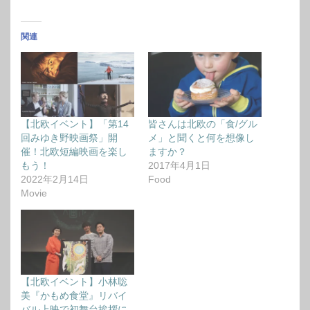
関連
【北欧イベント】「第14
皆さんは北欧の「食/グル
回みゆき野映画祭」開
メ」と聞くと何を想像し
催！北欧短編映画を楽し
ますか？
もう！
2017年4月1日
2022年2月14日
Food
Movie
【北欧イベント】小林聡
美『かもめ食堂』リバイ
バル上映で初舞台挨拶に