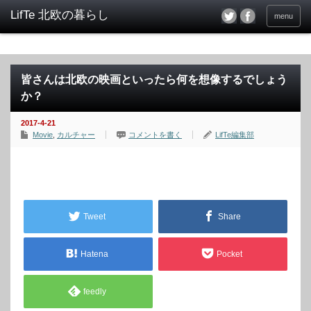
menu
皆さんは北欧の映画といったら何を想像するでしょう
か？
2017-4-21
Movie
,
カルチャー
コメントを書く
LifTe編集部
Tweet
Share
Hatena
Pocket
feedly