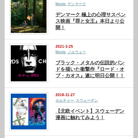
Movie
,
デンマーク
デンマーク 極上の心理サスペン
ス映画『罪と女王』本日より公
開！
2021-3-25
Movie
,
ノルウェー
ブラック・メタルの伝説的バン
ドを描いた衝撃作『ロード・オ
ブ・カオス』遂に明日公開！！
2018-11-27
カルチャー
,
スウェーデン
【北欧イベント】スウェーデン
漫画に触れてみよう！