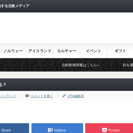
信する北欧メディア
ノルウェー
アイスランド
カルチャー
イベント
ギフト
北欧映画情報はこちら♪
目を通しておきたい北欧関連の
る？
ィンランド
コメントを書く
LifTe編集部
Share
Hatena
Pocket