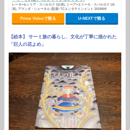
レーネ=セシリア・スパルロク (出演), ミーア=エリーカ・スパルロク (出
演), アマンダ・シェーネル (監督) TCエンタテインメント 2018/6/6
Prime Videoで観る
U-NEXTで観る
【絵本】 サーミ族の暮らし、文化が丁寧に描かれた
「巨人の花よめ」