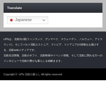
Translate
Japanese
LifTeは、北欧5か国(フィンランド、デンマーク、スウェーデン、ノルウェー、アイス
ランド)、そしてバルト3国(エストニア、ラトビア、リトアニア)の情報をお届けす
る、北欧webメディアです。
北欧生活情報、北欧のギフト、北欧映画やイベント情報、そして北欧に関わる方への
インタビューで北欧の豊かな暮らしを紐解きます。
Copyright ©
LifTe 北欧の暮らし
All rights reserved.