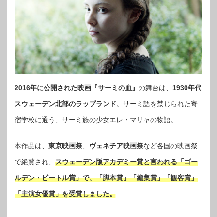
2016年に公開された映画『サーミの血』
の舞台は、
1930年代
スウェーデン北部のラップランド
。サーミ語を禁じられた寄
宿学校に通う、サーミ族の少女エレ・マリャの物語。
本作品は、
東京映画祭
、
ヴェネチア映画祭
など各国の映画祭
で絶賛され、
スウェーデン版アカデミー賞と言われる「ゴー
ルデン・ビートル賞」で、「脚本賞」「編集賞」「観客賞」
「主演女優賞」を受賞しました。