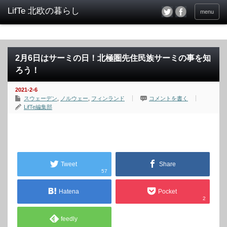
menu
2月6日はサーミの日！北極圏先住民族サーミの事を知
ろう！
2021-2-6
スウェーデン
,
ノルウェー
,
フィンランド
コメントを書く
LifTe編集部
Tweet
Share
57
Hatena
Pocket
2
feedly