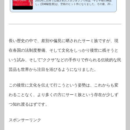
2001年に日本で公開されたスタジオジブリ作品『千と千尋の神隠
し』(宮崎駿監督)は、空前のヒット作になりました。その後、2002
年の第52回ベルリン国際映画祭では最高賞の金熊賞を、2003年の
第75回アカデミー賞で...
長い歴史の中で、差別や偏見に晒されたサーミ族ですが、現
在各国の法制度整備、そして文化をしっかり後世に残そうと
いう試み、そして"ククサ"などの手作りで作られる伝統的な民
芸品も世界から注目を浴びるようになりました。
この後世に文化を伝えて行こうという姿勢は、これからも変
わることなく、より多くの方にサーミ族という存在が少しず
つ知れ渡るはずです。
スポンサーリンク