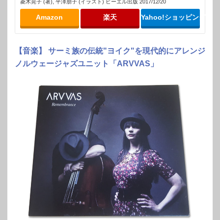
菱木晃子 (著), 平澤朋子 (イラスト) ビーエル出版 2017/12/20
Amazon
楽天
Yahoo!ショッピング
【音楽】 サーミ族の伝統"ヨイク"を現代的にアレンジ
ノルウェージャズユニット「ARVVAS」