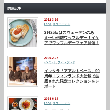
関連記事
2022-3-16
Food
,
スウェーデン
3月25日はスウェーデンのあ
ま〜い伝統ワッフルデー！イケ
アでワッフルデーフェア開催！
2026-2-27
イベント
,
フィンランド
イッタラ「アアルトベース」90
周年｜フィンランド大使館で披
露された限定コレクションをレ
ポート
2024-6-14
Food
,
スウェーデン