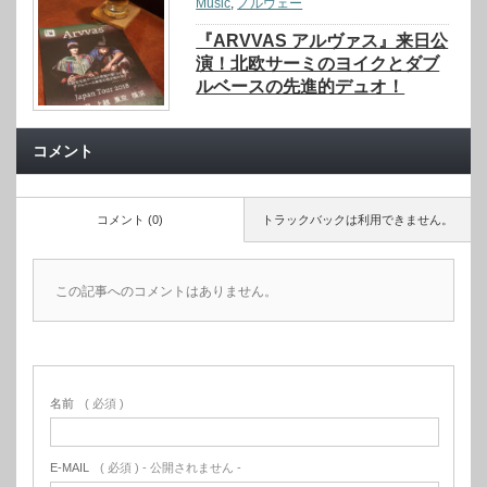
Music
,
ノルウェー
『ARVVAS アルヴァス』来日公
演！北欧サーミのヨイクとダブ
ルベースの先進的デュオ！
コメント
コメント (0)
トラックバックは利用できません。
この記事へのコメントはありません。
名前
( 必須 )
E-MAIL
( 必須 ) - 公開されません -