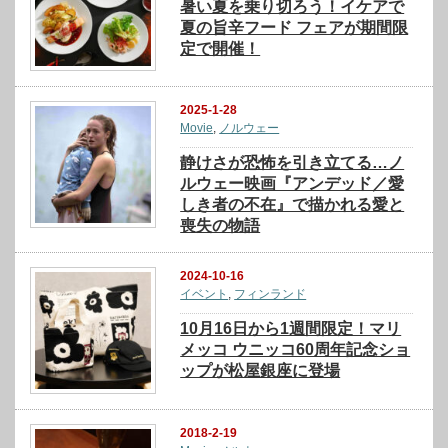
暑い夏を乗り切ろう！イケアで
夏の旨辛フード フェアが期間限
定で開催！
2025-1-28
Movie
,
ノルウェー
静けさが恐怖を引き立てる…ノ
ルウェー映画『アンデッド／愛
しき者の不在』で描かれる愛と
喪失の物語
2024-10-16
イベント
,
フィンランド
10月16日から1週間限定！マリ
メッコ ウニッコ60周年記念ショ
ップが松屋銀座に登場
2018-2-19