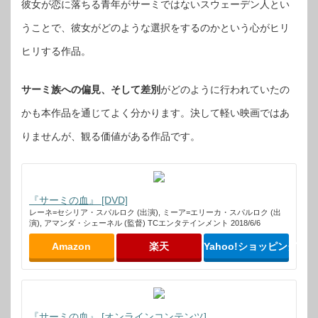
彼女が恋に落ちる青年がサーミではないスウェーデン人とい
うことで、彼女がどのような選択をするのかという心がヒリ
ヒリする作品。
サーミ族への偏見、そして差別
がどのように行われていたの
かも本作品を通じてよく分かります。決して軽い映画ではあ
りませんが、観る価値がある作品です。
『サーミの血』 [DVD]
レーネ=セシリア・スパルロク (出演), ミーア=エリーカ・スパルロク (出
演), アマンダ・シェーネル (監督) TCエンタテインメント 2018/6/6
Amazon
楽天
Yahoo!ショッピング
『サーミの血』 [オンラインコンテンツ]