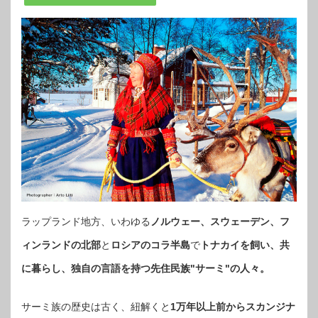
ラップランド地方、いわゆる
ノルウェー、スウェーデン、フ
ィンランドの北部
と
ロシアのコラ半島
で
トナカイを飼い、共
に暮らし、独自の言語を持つ先住民族"サーミ"の人々。
サーミ族の歴史は古く、紐解くと
1万年以上前からスカンジナ