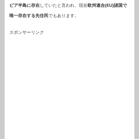
ビア半島に存在
していたと言われ、現在
欧州連合(EU)諸国で
唯一存在する先住民
でもあります。
スポンサーリンク