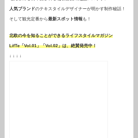
人気ブランド
のテキスタイルデザイナーが明かす制作秘話！
そして観光定番から
最新スポット情報
も！
北欧の今を知ることができるライフスタイルマガジン
LifTe「Vol.01」「Vol.02」は、絶賛発売中！
↓ ↓ ↓ ↓