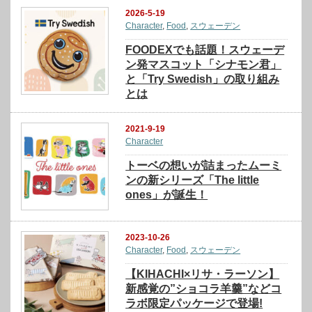
2026-5-19
Character
,
Food
,
スウェーデン
FOODEXでも話題！スウェーデ
ン発マスコット「シナモン君」
と「Try Swedish」の取り組み
とは
2021-9-19
Character
トーベの想いが詰まったムーミ
ンの新シリーズ「The little
ones」が誕生！
2023-10-26
Character
,
Food
,
スウェーデン
【KIHACHI×リサ・ラーソン】
新感覚の”ショコラ羊羹”などコ
ラボ限定パッケージで登場!