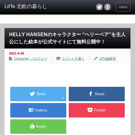
menu
HELLY HANSENのキャラクター “ヘリーベア”を主人
公にした絵本が公式サイトにて無料公開中！
2021-4-26
Character
,
ノルウェー
コメントを書く
LifTe編集部
Tweet
Share
3
Hatena
Pocket
feedly