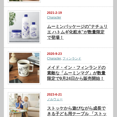
2021-2-19
Character
ムーミンパッケージの”ナチュリ
エ ハトムギ化粧水”が数量限定
で登場！
2020-9-23
Character
,
フィンランド
メイド・イン・フィンランドの
素敵な「ムーミンマグ」が数量
限定で9月24日から販売開始！
2023-6-21
ノルウェー
ストッケから遊びながら成長で
きる子ども用テーブル 「ストッ