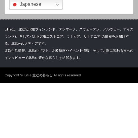
Japanese
LifTeは、北欧5か国(フィンランド、デンマーク、スウェーデン、ノルウェー、アイス
ランド)、そしてバルト3国(エストニア、ラトビア、リトアニア)の情報をお届けす
る、北欧webメディアです。
北欧生活情報、北欧のギフト、北欧映画やイベント情報、そして北欧に関わる方への
インタビューで北欧の豊かな暮らしを紐解きます。
Copyright ©
LifTe 北欧の暮らし
All rights reserved.