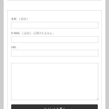
名前
( 必須 )
E-MAIL
( 必須 ) - 公開されません -
URL