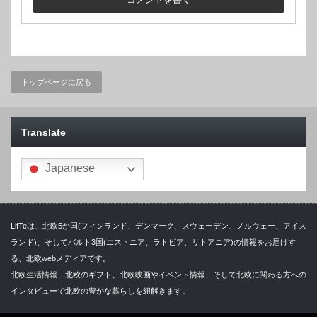
トップページに戻る
Translate
Japanese
LifTeは、北欧5か国(フィンランド、デンマーク、スウェーデン、ノルウェー、アイス
ランド)、そしてバルト3国(エストニア、ラトビア、リトアニア)の情報をお届けす
る、北欧webメディアです。
北欧生活情報、北欧のギフト、北欧映画やイベント情報、そして北欧に関わる方への
インタビューで北欧の豊かな暮らしを紐解きます。