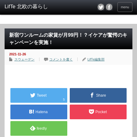
menu
新宿ワンルームの家賃が月99円！？イケアが驚愕のキ
ャンペーンを実施！
2021-11-26
スウェーデン
コメントを書く
LifTe編集部
Tweet
Share
5
Hatena
Pocket
feedly