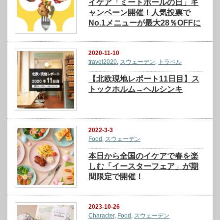
イケア「ミートボールの日」キ
ャンペーン開催！人気投票で
No.1メニューが最大28％OFFに
2020-11-10
travel2020
,
スウェーデン
,
トラベル
【北欧現地レポート11日目】ス
トックホルム→ヘルシンキ
2022-3-3
Food
,
スウェーデン
本日から全国のイケアで春を楽
しむ「イースターフェア」が期
間限定で開催！
2023-10-26
Character
,
Food
,
スウェーデン