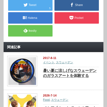
Tweet
Share
5
Hatena
Pocket
feedly
関連記事
2017-8-11
イベント
,
スウェーデン
暑い夏に涼しげなスウェーデン
のガラスアートを体験する
2026-7-14
Food
,
スウェーデン