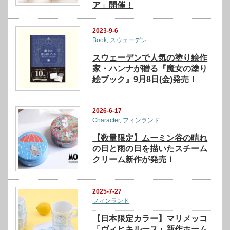
ア」開催！
2023-9-6
Book
,
スウェーデン
スウェーデンで人気の塗り絵作
家・ハンナが贈る『魔女の塗り
絵ブック』9月8日(金)発売！
2026-6-17
Character
,
フィンランド
【数量限定】ムーミン谷の晴れ
の日と雨の日を描いたスチーム
クリーム新作が発売！
2025-7-27
フィンランド
【日本限定カラー】マリメッコ
「ヴィヒキルース」新作ホーム