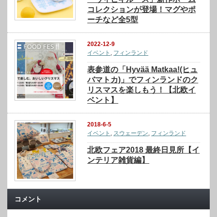
コレクションが登場！マグやポ
ーチなど全5型
2022-12-9
イベント
,
フィンランド
表参道の「Hyvää Matkaa!(ヒュ
バマトカ)」でフィンランドのク
リスマスを楽しもう！【北欧イ
ベント】
2018-6-5
イベント
,
スウェーデン
,
フィンランド
北欧フェア2018 最終日見所【イ
ンテリア雑貨編】
コメント