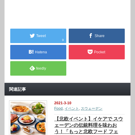
Tweet
Share
9
Hatena
Pocket
feedly
関連記事
2021-3-10
Food
,
イベント
,
スウェーデン
【北欧イベント】イケアで スウ
ェーデンの伝統料理を味わお
う！「もっと北欧フード フェ