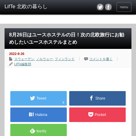
menu
8月26日はユースホステルの日！次の北欧旅行にお勧
めしたいユースホステルまとめ
2022-8-26
スウェーデン
,
ノルウェー
,
フィンランド
コメントを書く
LifTe編集部
Tweet
Share
9
Hatena
Pocket
feedly