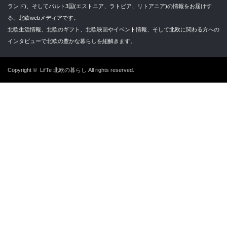
ランド)、そしてバルト3国(エストニア、ラトビア、リトアニア)の情報をお届けす
る、北欧webメディアです。
北欧生活情報、北欧のギフト、北欧映画やイベント情報、そして北欧に関わる方への
インタビューで北欧の豊かな暮らしを紐解きます。
Copyright ©
LifTe 北欧の暮らし
All rights reserved.