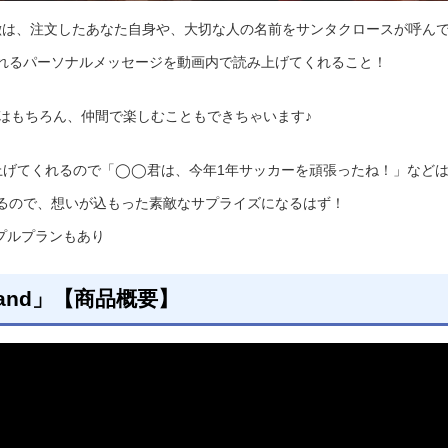
and」最大の特徴は、注文したあなた自身や、大切な人の名前をサンタクロースが呼ん
れるパーソナルメッセージを動画内で読み上げてくれること！
族はもちろん、仲間で楽しむこともできちゃいます♪
上げてくれるので「◯◯君は、今年1年サッカーを頑張ったね！」など
るので、想いが込もった素敵なサプライズになるはず！
プルプランもあり
Finland」【商品概要】