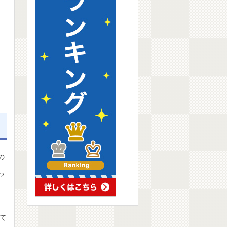
の
っ
て