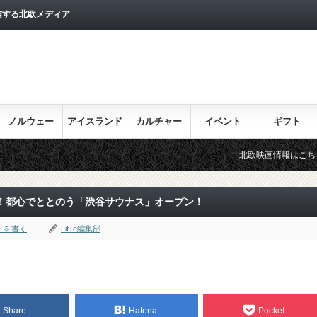
信する北欧メディア
ノルウェー
アイスランド
カルチャー
イベント
ギフト
北欧映画情報はこちら♪
！都心でととのう「渋谷サウナス」オープン！
トを書く
LifTe編集部
Share
Hatena
Pocket