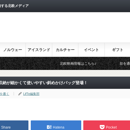
信する北欧メディア
ノルウェー
アイスランド
カルチャー
イベント
ギフト
北欧映画情報はこちら♪
目を通しておきたい北欧
収納が細かくて使いやすい斜めかけバッグ登場！
を書く
LifTe編集部
Share
Hatena
Pocket