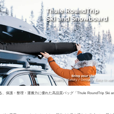
・整理・運搬力に優れた高品質バッグ「Thule RoundTrip Ski a