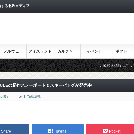
信する北欧メディア
ノルウェー
アイスランド
カルチャー
イベント
ギフト
北欧映画情報はこちら♪
ULEの新作スノーボード＆スキーバッグが発売中
を書く
LifTe編集部
Share
Hatena
Pocket