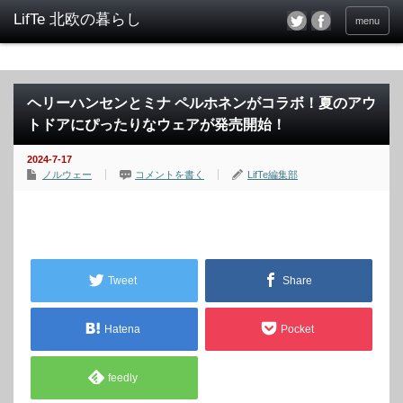
menu
ヘリーハンセンとミナ ペルホネンがコラボ！夏のアウ
トドアにぴったりなウェアが発売開始！
2024-7-17
ノルウェー
コメントを書く
LifTe編集部
Tweet
Share
Hatena
Pocket
feedly