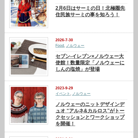
2月6日はサーミの日！北極圏先
住民族サーミの事を知ろう！
2026-7-30
Food
,
ノルウェー
セブン‐イレブン×ノルウェー大
使館！数量限定「ノルウェーに
しんの塩焼」が登場
2023-9-29
イベント
,
ノルウェー
ノルウェーのニットデザインデ
ュオ “アルネ&カルロス”がトー
クセッションとワークショップ
を開催！