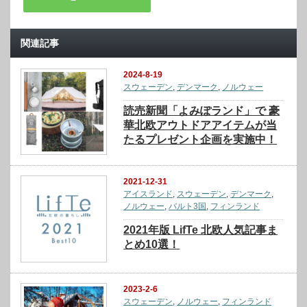
関連記事
2024-8-19
スウェーデン
,
デンマーク
,
ノルウェー
読売新聞「よみぽランド」で 豪
華北欧アウトドアアイテムが当
たるプレゼント企画を実施中！
2021-12-31
アイスランド
,
スウェーデン
,
デンマーク
,
ノルウェー
,
バルト3国
,
フィンランド
2021年版 LifTe 北欧人気記事ま
とめ10選！
2023-2-6
スウェーデン
,
ノルウェー
,
フィンランド