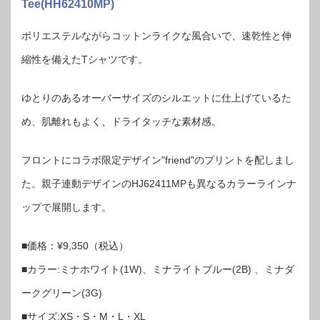
Tee(HH62410MP)
ポリエステルながらコットンライクな風合いで、速乾性と伸
縮性を備えたTシャツです。
ゆとりのあるオーバーサイズのシルエットに仕上げているた
め、肌離れもよく、ドライタッチな素材感。
フロントにコラボ限定デザイン"friend"のプリントを配しまし
た。親子連動デザインのHJ62411MPも異なるカラーラインナ
ップで展開します。
■価格：¥9,350（税込）
■カラー:ミナホワイト(1W)、ミナライトブルー(2B) 、ミナダ
ークグリーン(3G)
■サイズ:XS・S・M・L・XL