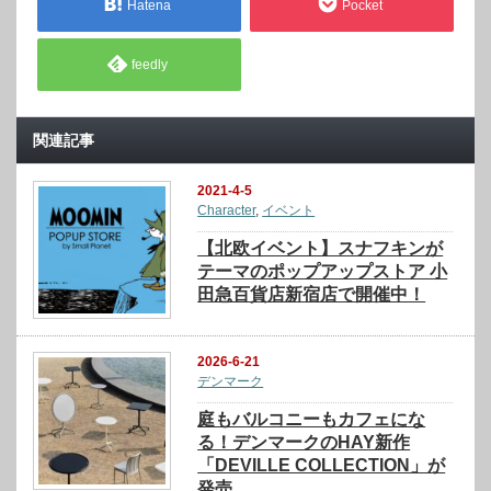
Hatena
Pocket
feedly
関連記事
2021-4-5
Character
,
イベント
【北欧イベント】スナフキンが
テーマのポップアップストア 小
田急百貨店新宿店で開催中！
2026-6-21
デンマーク
庭もバルコニーもカフェにな
る！デンマークのHAY新作
「DEVILLE COLLECTION」が
発売