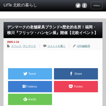
menu
デンマークの老舗家具ブランド×歴史的名所！福岡・
柳川『フリッツ・ハンセン展』開催【北欧イベント】
2025-1-14
イベント
,
デンマーク
コメントを書く
LifTe編集部
Tweet
Share
Hatena
Pocket
feedly