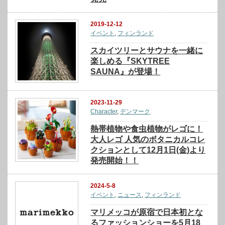
2019-12-12
イベント
,
フィンランド
スカイツリーとサウナを一緒に
楽しめる『SKYTREE
SAUNA』が登場！
2023-11-29
Character
,
デンマーク
熱帯植物や食虫植物がレゴに！
大人レゴ 人気のボタニカルコレ
クションとして12月1日(金)より
発売開始！！
2024-5-8
イベント
,
ニュース
,
フィンランド
マリメッコが原宿で日本初とな
るファッションショーを5月18