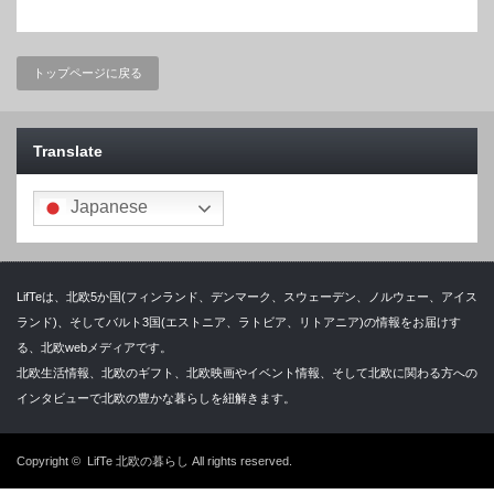
トップページに戻る
Translate
Japanese
LifTeは、北欧5か国(フィンランド、デンマーク、スウェーデン、ノルウェー、アイス
ランド)、そしてバルト3国(エストニア、ラトビア、リトアニア)の情報をお届けす
る、北欧webメディアです。
北欧生活情報、北欧のギフト、北欧映画やイベント情報、そして北欧に関わる方への
インタビューで北欧の豊かな暮らしを紐解きます。
Copyright ©
LifTe 北欧の暮らし
All rights reserved.