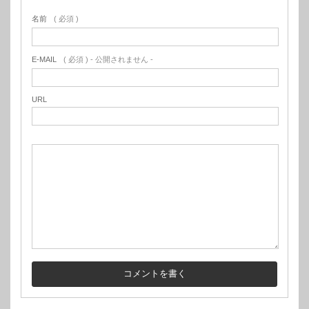
名前
( 必須 )
E-MAIL
( 必須 ) - 公開されません -
URL