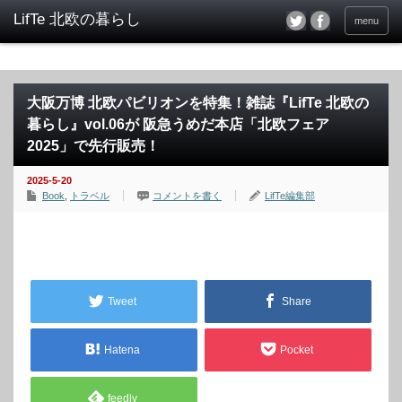
menu
大阪万博 北欧パビリオンを特集！雑誌『LifTe 北欧の
暮らし』vol.06が 阪急うめだ本店「北欧フェア
2025」で先行販売！
2025-5-20
Book
,
トラベル
コメントを書く
LifTe編集部
Tweet
Share
Hatena
Pocket
feedly