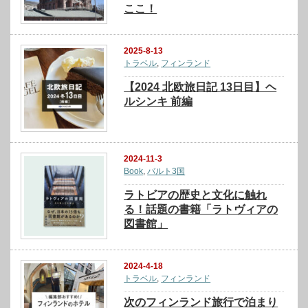
ここ！
2025-8-13
トラベル
,
フィンランド
【2024 北欧旅日記 13日目】ヘ
ルシンキ 前編
2024-11-3
Book
,
バルト3国
ラトビアの歴史と文化に触れ
る！話題の書籍「ラトヴィアの
図書館」
2024-4-18
トラベル
,
フィンランド
次のフィンランド旅行で泊まり