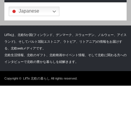
Japanese
LifTeは、北欧5か国(フィンランド、デンマーク、スウェーデン、ノルウェー、アイス
ランド)、そしてバルト3国(エストニア、ラトビア、リトアニア)の情報をお届けす
る、北欧webメディアです。
北欧生活情報、北欧のギフト、北欧映画やイベント情報、そして北欧に関わる方への
インタビューで北欧の豊かな暮らしを紐解きます。
Copyright ©
LifTe 北欧の暮らし
All rights reserved.