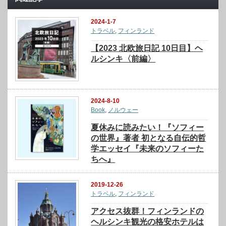
2024-1-7
トラベル
,
フィンランド
【2023 北欧旅日記 10日目】ヘ
ルシンキ〈前編〉
2024-8-10
Book
,
ノルウェー
夏休みに読みたい！『ソフィー
の世界』著者 初となる自伝的哲
学エッセイ『未来のソフィーた
ちへ』
2019-12-26
トラベル
,
フィンランド
アクセス抜群！フィンランドの
ヘルシンキ観光の格安ホテルは