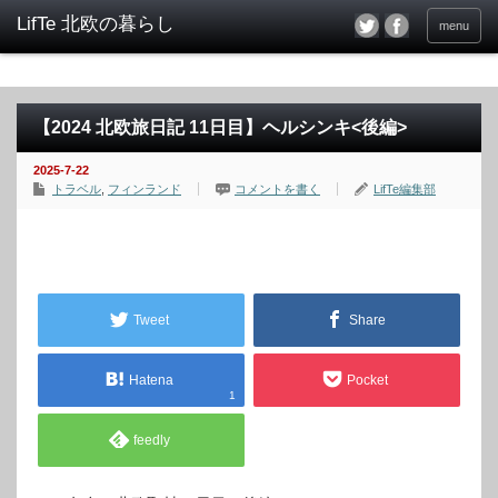
menu
【2024 北欧旅日記 11日目】ヘルシンキ<後編>
2025-7-22
トラベル
,
フィンランド
コメントを書く
LifTe編集部
Tweet
Share
Hatena
Pocket
1
feedly