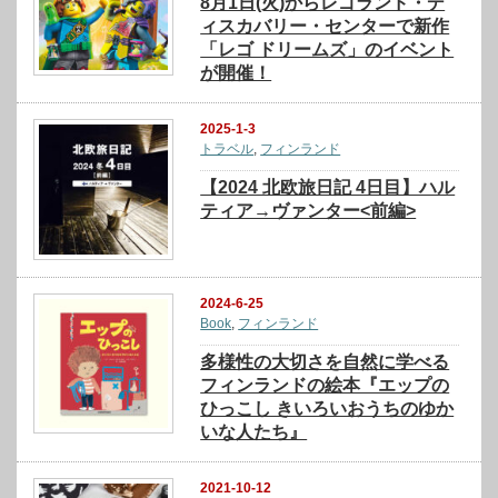
8月1日(火)からレゴランド・デ
ィスカバリー・センターで新作
「レゴ ドリームズ」のイベント
が開催！
2025-1-3
トラベル
,
フィンランド
【2024 北欧旅日記 4日目】ハル
ティア→ヴァンター<前編>
2024-6-25
Book
,
フィンランド
多様性の大切さを自然に学べる
フィンランドの絵本『エップの
ひっこし きいろいおうちのゆか
いな人たち』
2021-10-12