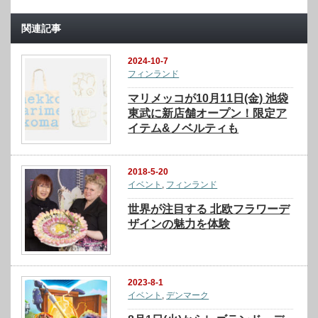
関連記事
2024-10-7
フィンランド
マリメッコが10月11日(金) 池袋
東武に新店舗オープン！限定ア
イテム&ノベルティも
2018-5-20
イベント
,
フィンランド
世界が注目する 北欧フラワーデ
ザインの魅力を体験
2023-8-1
イベント
,
デンマーク