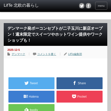
menu
デンマーク発ボーコンセプトが二子玉川に新店オープ
ン！週末限定でスイーツやホットワイン提供やワーク
ショップも！
2025-12-5
デンマーク
コメントを書く
LifTe編集部
Tweet
Share
Hatena
Pocket
feedly