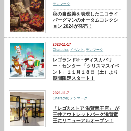
デンマーク
秋の自然美を表現したニコライ
バーグマンのオータムコレクシ
ョン 2024が発売！
2023-11-17
Character
,
イベント
,
デンマーク
レゴランド®・ディスカバリ
ー・センター 「クリスマスイベ
ント」１１月１８日（土）より
期間限定スタート！
2021-11-7
Character
,
デンマーク
「レゴ®ストア 滋賀竜王店」 が
三井アウトレットパーク滋賀竜
王にリニューアルオープン！