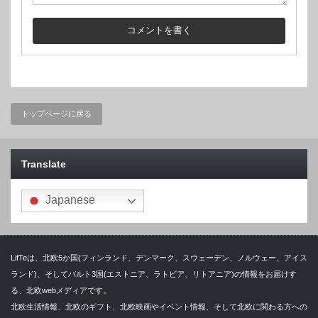
トップページに戻る
Translate
Japanese
LifTeは、北欧5か国(フィンランド、デンマーク、スウェーデン、ノルウェー、アイス
ランド)、そしてバルト3国(エストニア、ラトビア、リトアニア)の情報をお届けす
る、北欧webメディアです。
北欧生活情報、北欧のギフト、北欧映画やイベント情報、そして北欧に関わる方への