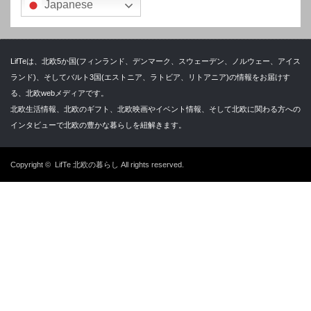
Japanese
LifTeは、北欧5か国(フィンランド、デンマーク、スウェーデン、ノルウェー、アイス
ランド)、そしてバルト3国(エストニア、ラトビア、リトアニア)の情報をお届けす
る、北欧webメディアです。
北欧生活情報、北欧のギフト、北欧映画やイベント情報、そして北欧に関わる方への
インタビューで北欧の豊かな暮らしを紐解きます。
Copyright ©
LifTe 北欧の暮らし
All rights reserved.