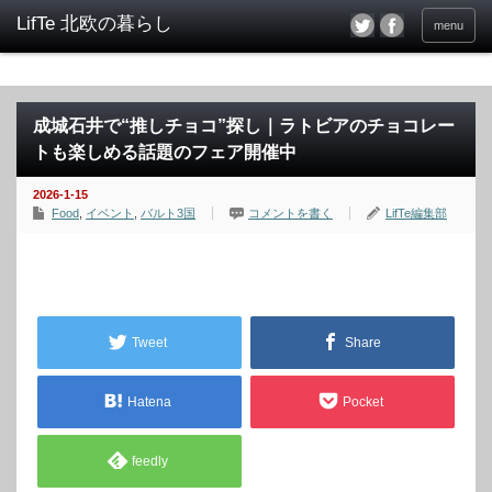
menu
成城石井で“推しチョコ”探し｜ラトビアのチョコレー
トも楽しめる話題のフェア開催中
2026-1-15
Food
,
イベント
,
バルト3国
コメントを書く
LifTe編集部
Tweet
Share
Hatena
Pocket
feedly