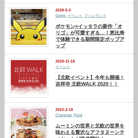
2026-5-3
Game
,
イベント
,
フィンランド
ポケモン×イッタラの新作「オ
リゴ」が可愛すぎる…！恵比寿
で体験できる期間限定ポップア
ップ
2020-11-18
イベント
【北欧イベント】今年も開催！
吉祥寺 北欧WALK 2020！！
2022-2-19
Character
,
Food
ムーミンの世界と北欧の世界を
味わえる贅沢なアフタヌーンテ