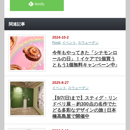
feedly
関連記事
2024-10-2
Food
,
イベント
,
スウェーデン
今年もやってきた「シナモンロ
ールの日」！イケアで1個買う
ともう1個無料キャンペーン中♪
2025-8-27
イベント
,
スウェーデン
【9/7(日)まで】スティグ・リン
ドベリ展 ─ 約300点の名作でた
どる多彩なデザインの旅 | 日本
橋高島屋で開催中