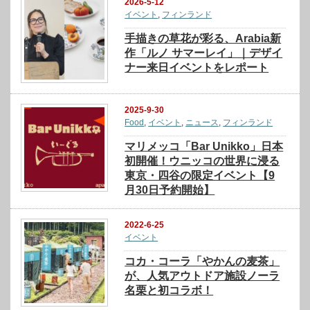
2026-5-12
イベント
,
フィンランド
手描きの草花が彩る、Arabia新
作「ルノ サマーレイ」｜デザイ
ナー来日イベントをレポート
2025-9-30
Food
,
イベント
,
ニュース
,
フィンランド
マリメッコ「Bar Unikko」日本
初開催！ウニッコの世界に浸る
東京・四谷の限定イベント【9
月30日予約開始】
2022-6-25
イベント
コカ・コーラ「やかんの麦茶」
が、人気アウトドア施設ノーラ
名栗と初コラボ！