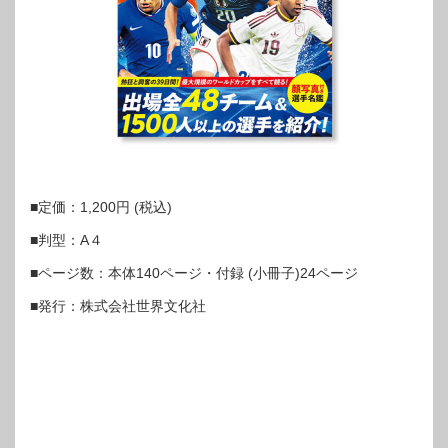
■定価：1,200円 (税込)
■判型：A４
■ページ数：本体140ページ・付録 (小冊子)24ページ
■発⾏：株式会社世界⽂化社