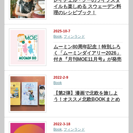
レイチェル・クーのライフスタ
イルも楽しめる スウェーデン料
理のレシピブック！
2025-10-7
Book
,
フィンランド
ムーミン80周年記念！特別ふろ
く「ムーミンダイアリー2026」
付き『月刊MOE11月号』が発売
2022-2-9
Book
【第2弾】漫画で北欧を旅しよ
う！オススメ北欧BOOKまとめ
2022-3-18
Book
,
フィンランド