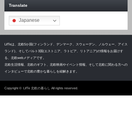
Translate
Japanese
LifTeは、北欧5か国(フィンランド、デンマーク、スウェーデン、ノルウェー、アイス
ランド)、そしてバルト3国(エストニア、ラトビア、リトアニア)の情報をお届けす
る、北欧webメディアです。
北欧生活情報、北欧のギフト、北欧映画やイベント情報、そして北欧に関わる方への
インタビューで北欧の豊かな暮らしを紐解きます。
Copyright ©
LifTe 北欧の暮らし
All rights reserved.