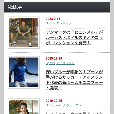
関連記事
2023-2-16
Sports
,
デンマーク
デンマークの「ヒュンメル」が
ルーカス・ポドルスキとのコラ
ボコレクションを発売！
2025-12-19
Sports
,
アイスランド
深いブルーが印象的！プーマが
手がけるサッカー・アイスラン
ド代表の新ホーム用ユニフォー
ム発表！
2019-10-25
Book
,
Food
,
スウェーデン