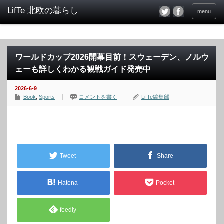
menu
ワールドカップ2026開幕目前！スウェーデン、ノルウ
ェーも詳しくわかる観戦ガイド発売中
2026-6-9
Book
,
Sports
コメントを書く
LifTe編集部
Tweet
Share
Hatena
Pocket
feedly