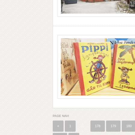
PAGE NAVI
«
1
…
178
179
180