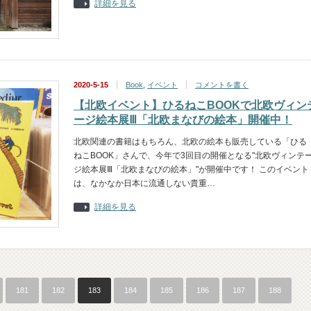
詳細を見る
2020-5-15
Book
,
イベント
コメントを書く
【北欧イベント】ひるねこBOOKで北欧ヴィン
ージ絵本展Ⅲ「北欧まなびの絵本」開催中！
北欧関連の書籍はもちろん、北欧の絵本も販売している「ひる
ねこBOOK」さんで、今年で3回目の開催となる"北欧ヴィンテ
ジ絵本展Ⅲ「北欧まなびの絵本」"が開催中です！ このイベント
は、なかなか日本に流通しない貴重…
詳細を見る
181
182
183
184
185
186
187
188