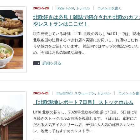
2020-5-28
Book
,
Food
,
トラベル
コメントを書く
北欧好きは必見！雑誌で紹介された北欧のカフ
やレストランはここだ！
現在発売している雑誌「LifTe 北欧の暮らし Vol.01」では、現地
北欧各国の注目するべきお店へ実際にお伺いし、お店のこだわ
りや魅力をご紹しています。 雑誌内ではマップの表記がないた
め、今回はお店の簡単な紹介…
詳細を見る
2020-5-21
travel2020
,
スウェーデン
,
トラベル
コメントを書
【北欧現地レポート 7日目】 ストックホルム
LifTe 北欧の暮らし、2020年北欧冬の出張は7日目。6日目に引
き続きストックホルム各所を視察します。 7日目は、素材にこ
だわる人気アイスクリーム店、子供に大人気の施設スカンセ
ン、地元っ子おすすめのレストラ…