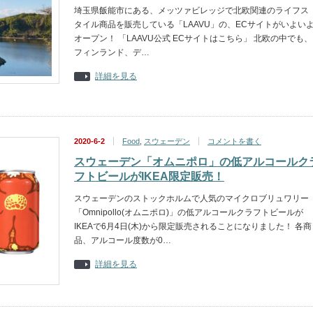
埼玉県飯能市にある、メッツァビレッジで北欧関連のライフス
タイル商品を販売している「LAAVU」の、ECサイトがいよい
オープン！ 「LAAVU公式 ECサイトはこちら」 北欧の中でも、
フィンランド、デ…
詳細を見る
2020-6-2
Food
,
スウェーデン
コメントを書く
スウェーデン「オムニポロ」の低アルコールク
フトビールがIKEA限定販売！
スウェーデンのストックホルムで人気のマイクロブリュワリー
「Omnipollo(オムニポロ)」の低アルコールクラフトビールが
IKEAで6月4日(木)から限定販売されることになりました！ 各商
品、アルコール度数が0…
詳細を見る