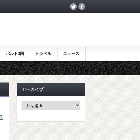
バルト3国
トラベル
ニュース
アーカイブ
ア
ー
カ
ラ
イ
ブ