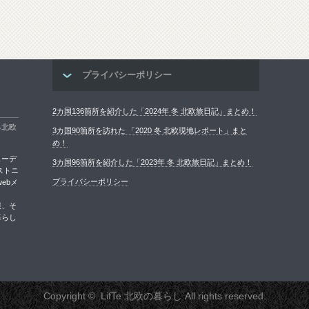
プライバシーポリシー
2カ国136箇所を紹介した「2024年 冬 北欧旅日記」まとめ！
る北欧
3カ国90箇所を訪れた 「2020 冬 北欧現地レポート」まと
め！
ェーデ
3カ国96箇所を紹介した「2023年 冬 北欧旅日記」まとめ！
ストニ
プライバシーポリシー
ebメ
報、そ
暮らし
Copyright ©
LifTe 北欧の暮らし
All rights reserved.