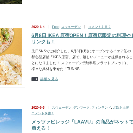
2020-6-4
Food
,
スウェーデン
コメントを書く
6月8日 IKEA 原宿OPEN！原宿店限定の料理や
リンクも！
先日SNSでご紹介した、6月8日(月)にオープンするイケア初の
都心型店舗「IKEA 原宿」店で、嬉しいメニューが提供されるこ
とになりました！ スウェーデン伝統料理フラットブレッドに
様々な具材を乗せた「TUNNB…
詳細を見る
2020-6-3
スウェーデン
,
デンマーク
,
フィンランド
,
北欧お土産
コメントを書く
メッツァビレッジ「LAAVU」の商品がネット
買える！