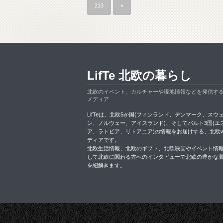
213
»
LifTe 北欧の暮らし
北欧のイベント、カルチャーや現地情報などを発信す
メディア
LifTeは、北欧5か国(フィンランド、デンマーク、スウ
ン、ノルウェー、アイスランド)、そしてバルト3国(エ
ア、ラトビア、リトアニア)の情報をお届けする、北欧w
ディアです。
北欧生活情報、北欧のギフト、北欧映画やイベント情
して北欧に関わる方へのインタビューで北欧の豊かな
を紐解きます。