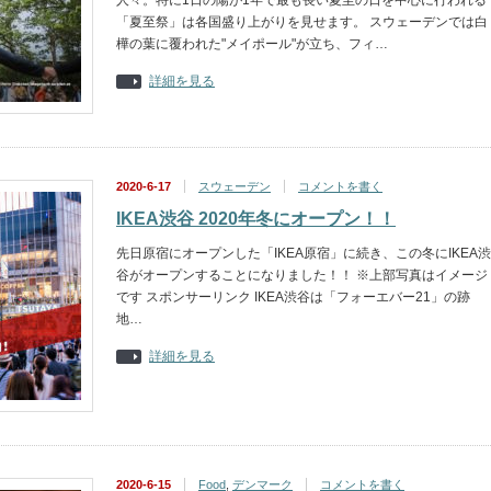
人々。特に1日の陽が1年で最も長い夏至の日を中心に行われる
「夏至祭」は各国盛り上がりを見せます。 スウェーデンでは白
樺の葉に覆われた"メイポール"が立ち、フィ…
詳細を見る
2020-6-17
スウェーデン
コメントを書く
IKEA渋谷 2020年冬にオープン！！
先日原宿にオープンした「IKEA原宿」に続き、この冬にIKEA渋
谷がオープンすることになりました！！ ※上部写真はイメージ
です スポンサーリンク IKEA渋谷は「フォーエバー21」の跡
地…
詳細を見る
2020-6-15
Food
,
デンマーク
コメントを書く