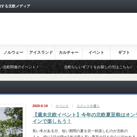
信する北欧メディア
ノルウェー
アイスランド
カルチャー
イベント
ギフト
のイベント！
北欧らしいギフトをお探しの方はこちら♪
2020-6-19
イベント
コメントを書く
【週末北欧イベント】今年の北欧夏至祭はオン
インで楽しもう！
長い冬がある分、短い期間の夏を目一杯楽しむのが北欧の