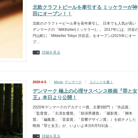
北欧クラフトビールを牽引する ミッケラーが神
田にオープン！！
北欧のクラフトービール界を長年牽引し、日本でも人気が高い
デンマークの「MiKKeller(ミッケラー)」。 2017年には、渋谷
円山町に「Mikkeller Tokyo 渋谷店」をオープン(2015年にオー
プ…
詳細を見る
2020-6-5
Movie
,
デンマーク
コメントを書く
デンマーク 極上の心理サスペンス映画『罪と女
王』本日より公開！
2020年デンマークのアカデミー賞、主要9部門（「作品賞」
「監督賞」「主演女優賞」「助演男優賞」「撮影賞」「脚本
賞」「編集賞」「音楽賞」「音響デザイン賞」）を総ナメした
映画『罪と女王』が、いよいよ本日6月5日(金…
詳細を見る