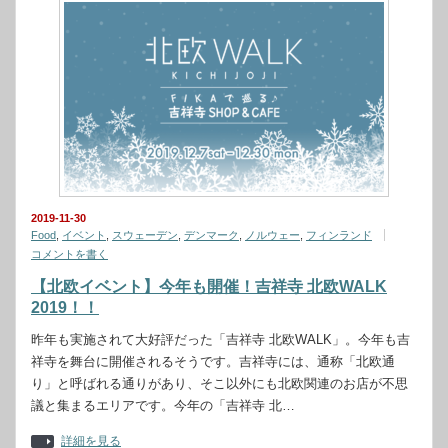
2019-11-30
Food
,
イベント
,
スウェーデン
,
デンマーク
,
ノルウェー
,
フィンランド
コメントを書く
【北欧イベント】今年も開催！吉祥寺 北欧WALK
2019！！
昨年も実施されて大好評だった「吉祥寺 北欧WALK」。今年も吉
祥寺を舞台に開催されるそうです。吉祥寺には、通称「北欧通
り」と呼ばれる通りがあり、そこ以外にも北欧関連のお店が不思
議と集まるエリアです。今年の「吉祥寺 北…
詳細を見る