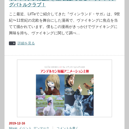
グバトルクラブ！
ここ最近、LifTeでご紹介してきた『ヴィンランド・サガ』は、9世
紀〜11世紀の北欧を舞台にした漫画で、ヴァイキングに焦点を当
てて描かれています。僕もこの漫画がきっかけでヴァイキングに
興味を持ち、ヴァイキングに関して調べ…
詳細を見る
2019-12-16
Movie
,
イベント
,
デンマーク
コメントを書く