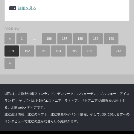
詳細を見る
PAGE NAVI
«
1
…
186
187
188
189
190
191
192
193
194
195
196
…
213
»
LifTeは、北欧5か国(フィンランド、デンマーク、スウェーデン、ノルウェー、アイス
ランド)、そしてバルト3国(エストニア、ラトビア、リトアニア)の情報をお届けす
る、北欧webメディアです。
北欧生活情報、北欧のギフト、北欧映画やイベント情報、そして北欧に関わる方への
インタビューで北欧の豊かな暮らしを紐解きます。