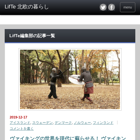
menu
LifTe編集部の記事一覧
2019-12-17
アイスランド
,
スウェーデン
,
デンマーク
,
ノルウェー
,
フィンランド
コメントを書く
ヴァイキングの世界を現代に蘇らせる！ ヴァイキン