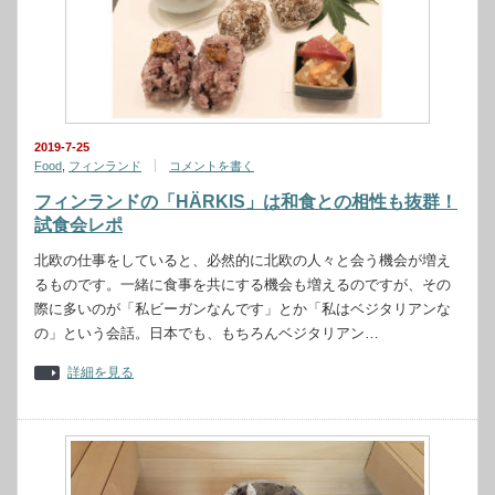
2019-7-25
Food
,
フィンランド
コメントを書く
フィンランドの「HÄRKIS」は和食との相性も抜群！
試食会レポ
北欧の仕事をしていると、必然的に北欧の人々と会う機会が増え
るものです。一緒に食事を共にする機会も増えるのですが、その
際に多いのが「私ビーガンなんです」とか「私はベジタリアンな
の」という会話。日本でも、もちろんベジタリアン…
詳細を見る