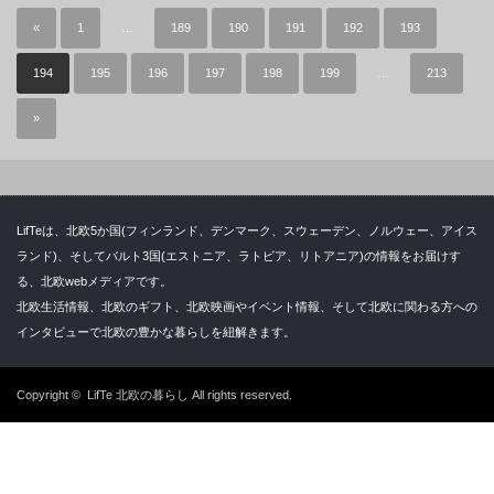
«
1
…
189
190
191
192
193
194
195
196
197
198
199
…
213
»
LifTeは、北欧5か国(フィンランド、デンマーク、スウェーデン、ノルウェー、アイス
ランド)、そしてバルト3国(エストニア、ラトビア、リトアニア)の情報をお届けす
る、北欧webメディアです。
北欧生活情報、北欧のギフト、北欧映画やイベント情報、そして北欧に関わる方への
インタビューで北欧の豊かな暮らしを紐解きます。
Copyright ©
LifTe 北欧の暮らし
All rights reserved.