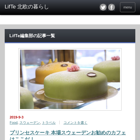
menu
LifTe編集部の記事一覧
2019-9-3
Food
,
スウェーデン
,
トラベル
コメントを書く
プリンセスケーキ 本場スウェーデンお勧めのカフェ
はここだ！