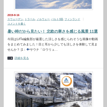
2019-8-16
スウェーデン
,
トラベル
,
ノルウェー
,
バルト3国
,
フィンランド
コメントを書く
暑い時だから見たい！ 北欧の寒さを感じる風景 11選
今回はLifTe編集部が厳選した涼しさを感じられそうな画像や動画
をまとめてみました！目と耳から少しでも涼しさを体験して見ま
せんか？ |1：
サウナ「ロウリュ…
詳細を見る