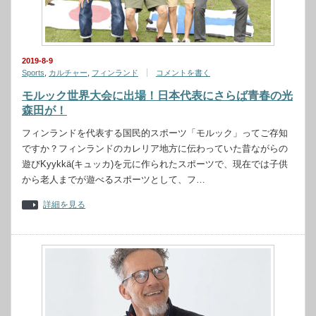
2019-8-9
Sports
,
カルチャー
,
フィンランド
コメントを書く
モルック世界大会に出場！日本代表にさらば青春の光
森田が！
フィンランドを代表する国民的スポーツ「モルック」ってご存知
ですか？フィンランドのカレリア地方に伝わっていた昔ながらの
遊びKyykkä(キュッカ)を元に作られたスポーツで、現在では子供
から老人までが遊べるスポーツとして、フ…
詳細を見る