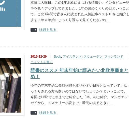
本日は大晦日。この1年北欧にまつわる情報や、インタビュー
事を色々アップしてきました。1年の締めくくりの日というこ
で、この1年間で皆さんに読まれた人気記事ベスト10をご紹介
ます！年末年始にじっくり読んで見てくださいね…
詳細を見る
2018-12-29
Book
,
アイスランド
,
スウェーデン
,
フィンランド
コメントを書く
読書のススメ 年末年始に読みたい北欧良書まと
め！
今年の年末年始は長期休暇を取りやすい日程となっていて、ゆ
っくりされる方も多いのではないでしょうか？ということで、
今回はLifTeでこれまでご紹介した「本」のご紹介。マンガエッ
セイから、ミステリー小説まで、時間のあるときに…
詳細を見る