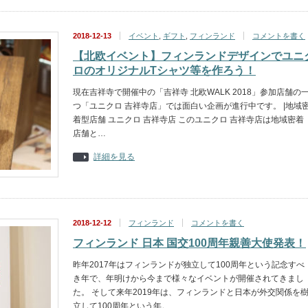
2018-12-13
イベント
,
ギフト
,
フィンランド
コメントを書く
【北欧イベント】フィンランドデザインでユニ
ロのオリジナルTシャツ等を作ろう！
現在吉祥寺で開催中の「吉祥寺 北欧WALK 2018」参加店舗の
つ「ユニクロ 吉祥寺店」では面白い企画が進行中です。 |地域
着型店舗 ユニクロ 吉祥寺店 このユニクロ 吉祥寺店は地域密着
店舗と…
詳細を見る
2018-12-12
フィンランド
コメントを書く
フィンランド 日本 国交100周年親善大使発表！
昨年2017年はフィンランドが独立して100周年という記念すべ
き年で、年明けから今まで様々なイベントが開催されてきまし
た。 そして来年2019年は、フィンランドと日本が外交関係を
立して100周年という年。 …