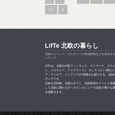
213
»
LifTe 北欧の暮らし
北欧のイベント、カルチャーや現地情報などを発信す
メディア
LifTeは、北欧5か国(フィンランド、デンマーク、スウ
ン、ノルウェー、アイスランド)、そしてバルト3国(エ
ア、ラトビア、リトアニア)の情報をお届けする、北欧w
ディアです。
北欧生活情報、北欧のギフト、北欧映画やイベント情
して北欧に関わる方へのインタビューで北欧の豊かな
を紐解きます。