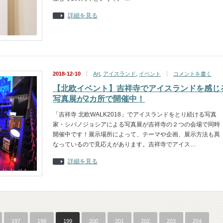
詳細を見る
2018-12-10
Art
,
アイスランド
,
イベント
コメントを書く
【北欧イベント】吉祥寺でアイスランドを感じ
写真展が2カ所で開催中！
「吉祥寺 北欧WALK2018」でアイスランドをとり続ける写真
家・シバノジョシアによる写真展が吉祥寺の２つの会場で同時
開催中です！展示場所によって、テーマや企画、展示方法も異
なっているので見応えがあります。吉祥寺でアイス…
詳細を見る
197
198
199
200
201
202
203
204