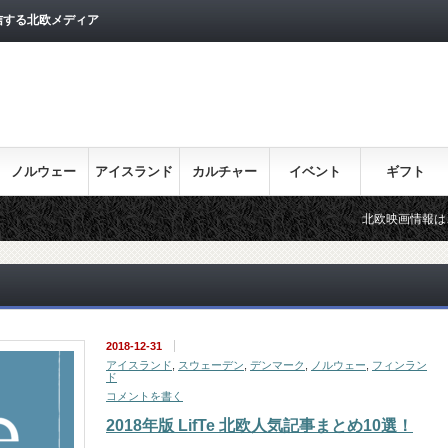
信する北欧メディア
ノルウェー
アイスランド
カルチャー
イベント
ギフト
北欧映画情報はこちら♪
2018-12-31
アイスランド
,
スウェーデン
,
デンマーク
,
ノルウェー
,
フィンラン
ド
コメントを書く
2018年版 LifTe 北欧人気記事まとめ10選！