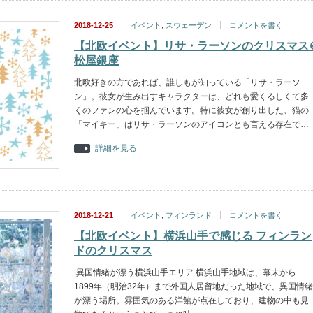
2018-12-25
イベント
,
スウェーデン
コメントを書く
【北欧イベント】リサ・ラーソンのクリスマス
松屋銀座
北欧好きの方であれば、誰しもが知っている「リサ・ラーソ
ン」。彼女が生み出すキャラクターは、どれも愛くるしくて多
くのファンの心を掴んでいます。特に彼女が創り出した、猫の
「マイキー」はリサ・ラーソンのアイコンとも言える存在で…
詳細を見る
2018-12-21
イベント
,
フィンランド
コメントを書く
【北欧イベント】横浜山手で感じる フィンラン
ドのクリスマス
|異国情緒が漂う横浜山手エリア 横浜山手地域は、幕末から
1899年（明治32年）まで外国人居留地だった地域で、異国情緒
が漂う場所。雰囲気のある洋館が点在しており、建物の中も見