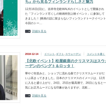
ち』から見るフィンランドらしさと魅力
12月16日(日)に、吉祥寺北欧WALKのイベントとして開催され
た「フィンランド尽くしの映画特別上映イベント」に参加して
きました！ |映画の話に留まらないフィンランドトークイベント
今回のトー…
詳細を見る
2018-12-14
イベント
,
ギフト
,
スウェーデン
コメントを書く
【北欧イベント】松屋銀座のクリスマスはスウ
ーデンのベングト＆ロッタ！
華やぐ街並みと、ショップに流れる曲でクリスマスムードがだ
いぶ高まってきました。日本のクリスマスのイメージは、12月
に入ると盛り上がり、24日、25日が最高潮で、26日になると一
気にお正月ムードになる印象がありますが、北欧…
詳細を見る