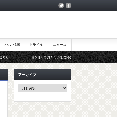
バルト3国
トラベル
ニュース
目を通しておきたい北欧関連のイベント！
北欧らしいギフト
アーカイブ
ア
ー
カ
イ
ブ