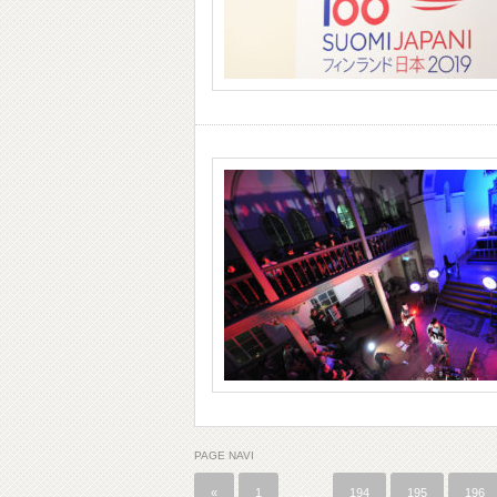
PAGE NAVI
«
1
…
194
195
196