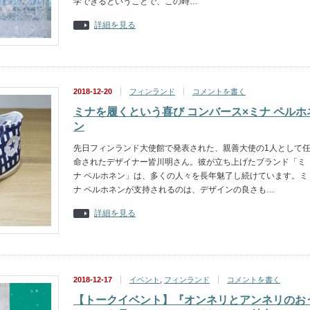
学できるということで、この時…
詳細を見る
2018-12-20
フィンランド
コメントを書く
ミナを履くという喜び コンバース×ミナ ペルホ
ン
先日フィンランド大使館で発表された、親善大使の1人として
命されたデザイナー皆川明さん。彼が立ち上げたブランド「ミ
ナ ペルホネン」は、多くの人々を長年魅了し続けています。ミ
ナ ペルホネンが支持されるのは、デザインの良さも…
詳細を見る
2018-12-17
イベント
,
フィンランド
コメントを書く
【トークイベント】『オンネリとアンネリのお