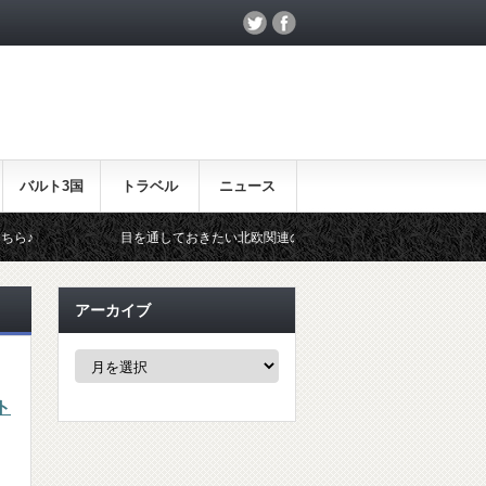
バルト3国
トラベル
ニュース
目を通しておきたい北欧関連のイベント！
北欧らしいギフト
アーカイブ
ア
ー
カ
ト
イ
ブ