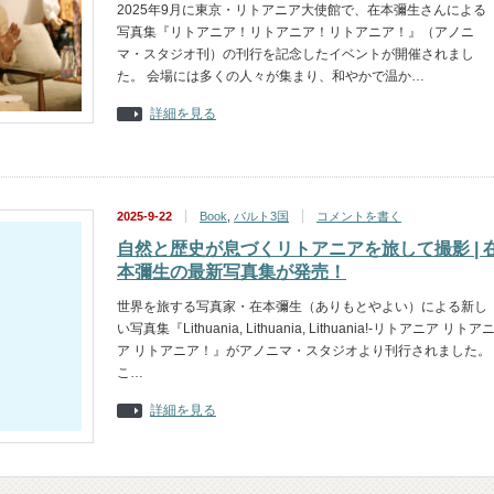
2025年9月に東京・リトアニア大使館で、在本彌生さんによる
写真集『リトアニア！リトアニア！リトアニア！』（アノニ
マ・スタジオ刊）の刊行を記念したイベントが開催されまし
た。 会場には多くの人々が集まり、和やかで温か…
詳細を見る
2025-9-22
Book
,
バルト3国
コメントを書く
自然と歴史が息づくリトアニアを旅して撮影 | 
本彌生の最新写真集が発売！
世界を旅する写真家・在本彌生（ありもとやよい）による新し
い写真集『Lithuania, Lithuania, Lithuania!-リトアニア リトア
ア リトアニア！』がアノニマ・スタジオより刊行されました。
こ…
詳細を見る