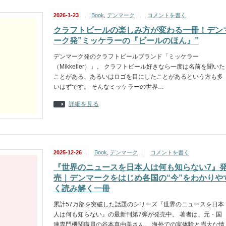
2026-1-23
Book
,
デンマーク
コメントを書く
クラフトビールの楽しみ方が変わる一冊！デン
ーク発”ミッケラーの『ビールのほん』”
デンマーク発のクラフトビールブランド「ミッケラー
（Mikkeller）」。 クラフトビール好きなら一度は名前を聞いた
ことがある、あるいはロゴを目にしたことがあるという方も多
いはずです。 そんなミッケラーの世界…
詳細を見る
2025-12-26
Book
,
デンマーク
コメントを書く
『世界のニュースを日本人は何も知らない7』
売｜デンマークをはじめ各国の“今”をわかりや
く読み解く一冊
累計57万部を突破した話題のシリーズ『世界のニュースを日本
人は何も知らない』の最新刊第7弾が発売中。 著者は、元・国
連専門機関職員の谷本真由美さん。 海外での実体験と膨大な情