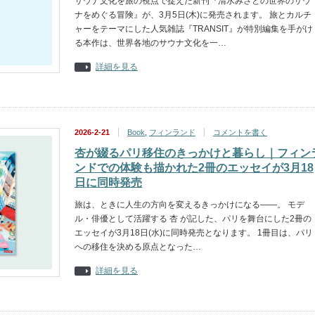
サウナ文化を旅の視点で捉えた新刊『清水みさとの世界のサウ
ナをめぐる冒険』が、3月5日(木)に発売されます。 旅とカルチ
ャーをテーマにした人気雑誌『TRANSIT』が特別編集を手がけ
る本作は、世界各地のサウナ文化を一…
詳細を見る
2026-2-21
Book
,
フィンランド
コメントを書く
杏が綴るパリ移住のきっかけと暮らし｜フィン
ンドでの体験も描かれた2冊のエッセイが3月18
日に同時発売
旅は、ときに人生の方向を変えるきっかけになる――。 モデ
ル・俳優として活躍する 杏 が記した、パリを舞台にした2冊の
エッセイが3月18日(水)に同時発売となります。 1冊目は、パリ
への移住を決める原点となった…
詳細を見る