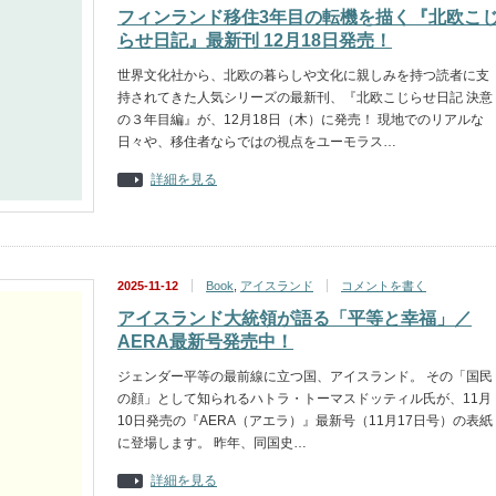
フィンランド移住3年目の転機を描く『北欧こ
らせ日記』最新刊 12月18日発売！
世界文化社から、北欧の暮らしや文化に親しみを持つ読者に支
持されてきた人気シリーズの最新刊、『北欧こじらせ日記 決意
の３年目編』が、12月18日（木）に発売！ 現地でのリアルな
日々や、移住者ならではの視点をユーモラス…
詳細を見る
2025-11-12
Book
,
アイスランド
コメントを書く
アイスランド大統領が語る「平等と幸福」／
AERA最新号発売中！
ジェンダー平等の最前線に立つ国、アイスランド。 その「国民
の顔」として知られるハトラ・トーマスドッティル氏が、11月
10日発売の『AERA（アエラ）』最新号（11月17日号）の表紙
に登場します。 昨年、同国史…
詳細を見る