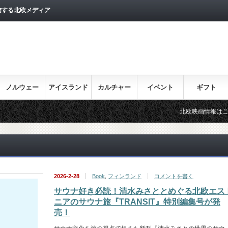
信する北欧メディア
ノルウェー
アイスランド
カルチャー
イベント
ギフト
北欧映画情報はこちら♪
2026-2-28
Book
,
フィンランド
コメントを書く
サウナ好き必読！清水みさととめぐる北欧エス
ニアのサウナ旅『TRANSIT』特別編集号が発
売！