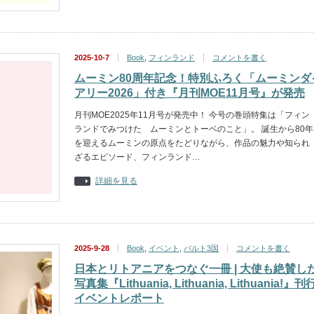
2025-10-7
Book
,
フィンランド
コメントを書く
ムーミン80周年記念！特別ふろく「ムーミンダ
アリー2026」付き『月刊MOE11月号』が発売
月刊MOE2025年11月号が発売中！ 今号の巻頭特集は「フィン
ランドでみつけた ムーミンとトーベのこと」。 誕生から80年
を迎えるムーミンの原点をたどりながら、作品の魅力や知られ
ざるエピソード、フィンランド…
詳細を見る
2025-9-28
Book
,
イベント
,
バルト3国
コメントを書く
日本とリトアニアをつなぐ一冊 | 大使も絶賛し
写真集『Lithuania, Lithuania, Lithuania!』刊
イベントレポート