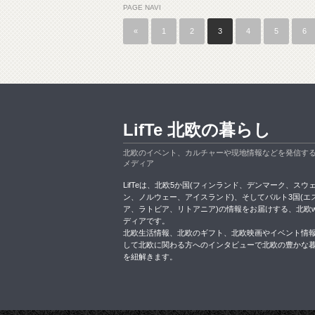
PAGE NAVI
«
1
2
3
4
5
6
LifTe 北欧の暮らし
北欧のイベント、カルチャーや現地情報などを発信す
メディア
LifTeは、北欧5か国(フィンランド、デンマーク、スウ
ン、ノルウェー、アイスランド)、そしてバルト3国(エ
ア、ラトビア、リトアニア)の情報をお届けする、北欧w
ディアです。
北欧生活情報、北欧のギフト、北欧映画やイベント情
して北欧に関わる方へのインタビューで北欧の豊かな
を紐解きます。