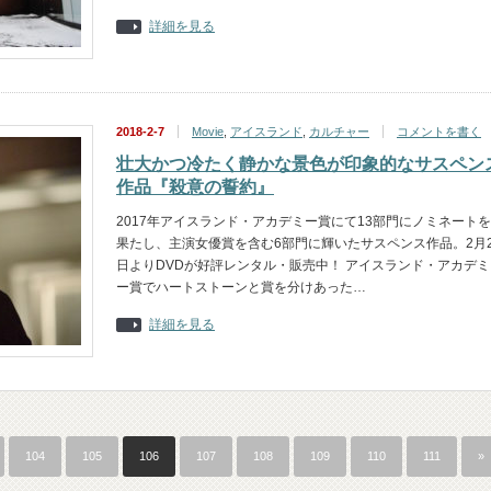
詳細を見る
2018-2-7
Movie
,
アイスランド
,
カルチャー
コメントを書く
壮大かつ冷たく静かな景色が印象的なサスペン
作品『殺意の誓約』
2017年アイスランド・アカデミー賞にて13部門にノミネートを
果たし、主演女優賞を含む6部門に輝いたサスペンス作品。2月
日よりDVDが好評レンタル・販売中！ アイスランド・アカデミ
ー賞でハートストーンと賞を分けあった…
詳細を見る
104
105
106
107
108
109
110
111
»