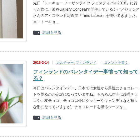
先日「トーキョー ノーザンライツ フェスティバル2018」に行
った際に、渋谷Gallery Concealで開催しているシバノジョシア
さんのアイスランド写真展『Time Lapse』を覗いてきました。
※「トーキョ…
詳細を見る
2018-2-14
カルチャー
,
フィンランド
コメントを書く
フィンランドのバレンタイデー事情って知って
る？
今日はバレンタインデー。日本では女性から男性にチョコレー
トを贈るのが定説になっていますね。もちろん昨今は義理チョ
コや、友チョコ、チョコ以外にクッキーやキャンディなど様々
な形になっていますが、チョコレートを贈るシーンを…
詳細を見る