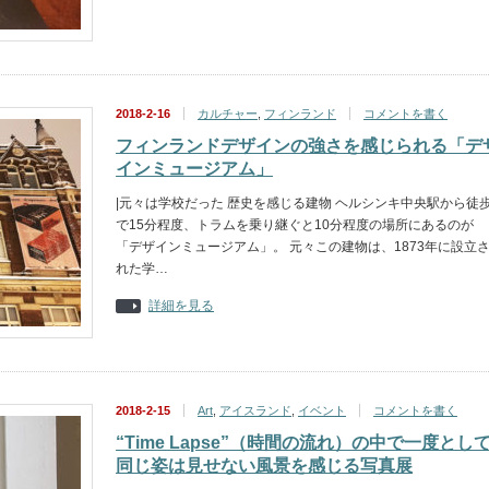
2018-2-16
カルチャー
,
フィンランド
コメントを書く
フィンランドデザインの強さを感じられる「デ
インミュージアム」
|元々は学校だった 歴史を感じる建物 ヘルシンキ中央駅から徒
で15分程度、トラムを乗り継ぐと10分程度の場所にあるのが
「デザインミュージアム」。 元々この建物は、1873年に設立
れた学…
詳細を見る
2018-2-15
Art
,
アイスランド
,
イベント
コメントを書く
“Time Lapse”（時間の流れ）の中で一度とし
同じ姿は見せない風景を感じる写真展