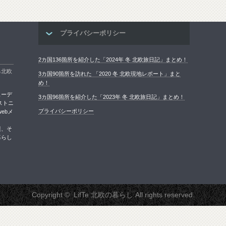
プライバシーポリシー
2カ国136箇所を紹介した「2024年 冬 北欧旅日記」まとめ！
る北欧
3カ国90箇所を訪れた 「2020 冬 北欧現地レポート」まと
め！
ェーデ
3カ国96箇所を紹介した「2023年 冬 北欧旅日記」まとめ！
ストニ
プライバシーポリシー
ebメ
報、そ
暮らし
Copyright ©
LifTe 北欧の暮らし
All rights reserved.