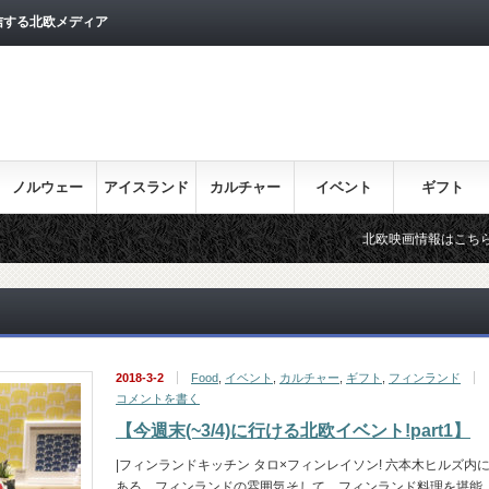
信する北欧メディア
ノルウェー
アイスランド
カルチャー
イベント
ギフト
北欧映画情報はこちら♪
2018-3-2
Food
,
イベント
,
カルチャー
,
ギフト
,
フィンランド
コメントを書く
【今週末(~3/4)に行ける北欧イベント!part1】
|フィンランドキッチン タロ×フィンレイソン! 六本木ヒルズ内
ある、フィンランドの雰囲気そして、フィンランド料理を堪能