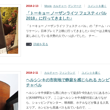
2018-2-13
Movie
,
カルチャー
,
デンマーク
コメントを書く
「トーキョー ノーザンライツ フェスティバル
2018」に行ってきました♪
「トーキョー ノーザンライツ フェスティバル」の『チーム・ハ
リケーン』日本プレミア上映に行ってきました♪ ロビーは上映
楽しみにしている大勢の人でいっぱいでした。 チー…
詳細を見る
2018-2-11
カルチャー
,
フィンランド
コメントを書く
ヘルシンキの市街地で静寂を感じられる カンピ
チャペル
ヘルシンキ中央駅から西に向かって徒歩5~6分あたりにあるカ
ピ(KAMPPI)エリア。ここはヘルシンキ中央駅付近にありなが
ら、ショッピングセンター、映画館、ホテルなどが集まる人気
エリア。カンピから高速バスも出ているので、…