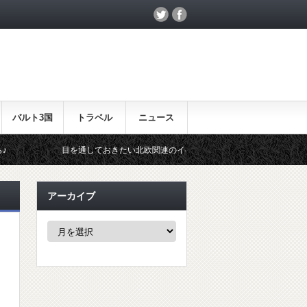
バルト3国
トラベル
ニュース
目を通しておきたい北欧関連のイベント！
北欧らしいギフトをお
アーカイブ
ア
ー
カ
イ
ブ
に