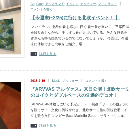
Art
,
Food
,
アイスランド
,
イベント
,
カルチャー
,
フィンランド
コメントを書く
【今週末(~2/25)に行ける北欧イベント！ 】
|スパイラルに北欧の春を感じに行く 春一番が吹いて、三寒四温
を繰り返しながら、少しずつ春が近づいている。そんな感覚を
皆さんも持ち始めているのではないでしょうか。 今回は、今週
末に体験できる北欧をご紹介。場…
詳細を見る
2018-2-19
Music
,
ノルウェー
コメントを書く
『ARVVAS アルヴァス』来日公演！北欧サー
のヨイクとダブルベースの先進的デュオ！
| ARVVASを体験しにいく予定が・・・ 映画『サーミの血』(※)
を観てサーミ文化に興味がわき、北欧サーミ族の伝統歌唱ヨイ
クを歌う女性シンガー Sara Marielle Gaup（サラ・マリエル…
詳細を見る