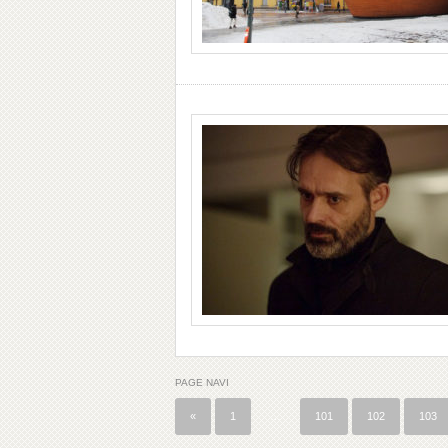
PAGE NAVI
«
1
…
101
102
103