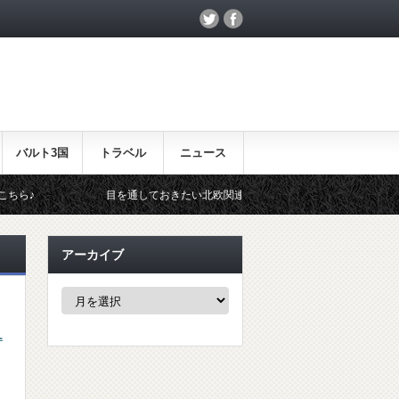
バルト3国
トラベル
ニュース
目を通しておきたい北欧関連のイベント！
北欧らしいギフト
アーカイブ
ア
ー
カ
1
イ
ブ