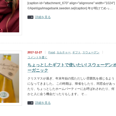
[caption id="attachment_670" align="alignnone" width="1024"]
©Apelöga/imagebank.sweden.se[/caption] 年が明けてめっ…
詳細を見る
2017-12-27
Food
,
カルチャー
,
ギフト
,
スウェーデン
コメントを書く
ちょっとしたギフトで使いたい! スウェーデン
ーガニック
クリスマスが過ぎ、年末年始の慌ただしい雰囲気を感じるよう
になってきました。 この時期は、帰省をしたり、同窓会があっ
たり、ちょっとしたホームパーティーにお呼ばれされたり、何
かと人に会う機会だったりもします。 そ…
詳細を見る