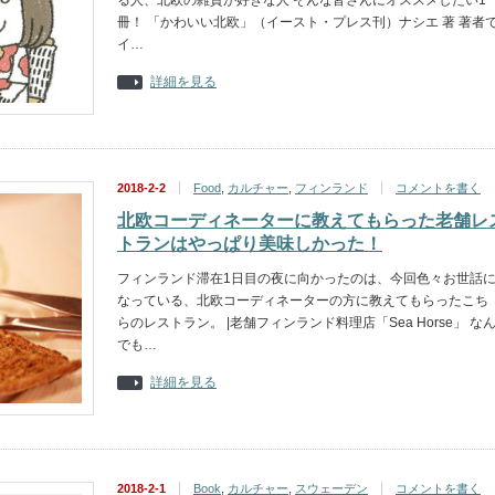
る人、北欧の雑貨が好きな人 そんな皆さんにオススメしたい1
冊！ 「かわいい北欧」（イースト・プレス刊）ナシエ 著 著者
イ…
詳細を見る
2018-2-2
Food
,
カルチャー
,
フィンランド
コメントを書く
北欧コーディネーターに教えてもらった老舗レ
トランはやっぱり美味しかった！
フィンランド滞在1日目の夜に向かったのは、今回色々お世話
なっている、北欧コーディネーターの方に教えてもらったこち
らのレストラン。 |老舗フィンランド料理店「Sea Horse」 な
でも…
詳細を見る
2018-2-1
Book
,
カルチャー
,
スウェーデン
コメントを書く