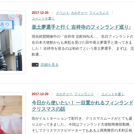
2017-12-20
イベント
,
カルチャー
,
フィンランド
コメントを書く
亜土夢選手と行く 吉祥寺のフィンランド巡り♪
現在絶賛開催中の「吉祥寺 北欧WALK」。 先日フィンランドの
在日本大使館からも表彰を受けた田中亜土夢選手と巡ってきま
した！ 吉祥寺を巡るのは初めてという亜土夢選手。 まずは、北
欧通…
詳細を見る
2017-12-20
カルチャー
,
フィンランド
コメントを書く
今日から使いたい！ 一目置かれるフィンランド
クリスマスの話
街がイルミネーションで彩付き、クリスマスムードがとても盛
り上がってきました。 今回はフィンランド大使館商務部勤務、
そしてクリスマスナビゲーターでもある上席商務官の木村正裕