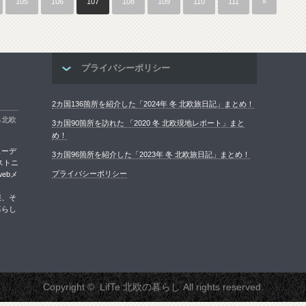
105
106
107
108
109
110
111
»
プライバシーポリシー
2カ国136箇所を紹介した「2024年 冬 北欧旅日記」まとめ！
る北欧
3カ国90箇所を訪れた 「2020 冬 北欧現地レポート」まと
め！
ェーデ
3カ国96箇所を紹介した「2023年 冬 北欧旅日記」まとめ！
ストニ
プライバシーポリシー
ebメ
報、そ
暮らし
Copyright ©
LifTe 北欧の暮らし
All rights reserved.