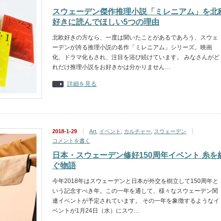
スウェーデン傑作推理小説「ミレニアム」を北
好きに読んでほしい5つの理由
北欧好きの方なら、一度は聞いたことがあるであろう、スウェ
ーデンが誇る推理小説の名作「ミレニアム」シリーズ。映画
化、ドラマ化もされ、注目を浴び続けています。 みなさんがど
れだけ推理小説をお好きかは分かりません…
詳細を見る
2018-1-29
Art
,
イベント
,
カルチャー
,
スウェーデン
コメントを書く
日本・スウェーデン修好150周年イベント 糸を
ぐ物語
今年2018年はスウェーデンと日本が外交を樹立して150周年と
いう記念すべき年。この一年を通して、様々なスウェーデン関
連イベントが予定されています。 その一年を象徴するようなイ
ベントが1月24日（水）にスウ…