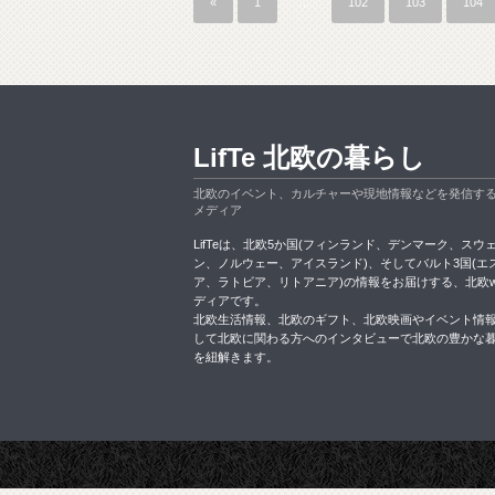
«
1
…
102
103
104
LifTe 北欧の暮らし
北欧のイベント、カルチャーや現地情報などを発信す
メディア
LifTeは、北欧5か国(フィンランド、デンマーク、スウ
ン、ノルウェー、アイスランド)、そしてバルト3国(エ
ア、ラトビア、リトアニア)の情報をお届けする、北欧w
ディアです。
北欧生活情報、北欧のギフト、北欧映画やイベント情
して北欧に関わる方へのインタビューで北欧の豊かな
を紐解きます。