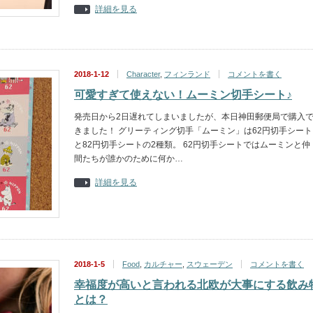
詳細を見る
2018-1-12
Character
,
フィンランド
コメントを書く
可愛すぎて使えない！ムーミン切手シート♪
発売日から2日遅れてしまいましたが、本日神田郵便局で購入
きました！ グリーティング切手「ムーミン」は62円切手シート
と82円切手シートの2種類。 62円切手シートではムーミンと仲
間たちが誰かのために何か…
詳細を見る
2018-1-5
Food
,
カルチャー
,
スウェーデン
コメントを書く
幸福度が高いと言われる北欧が大事にする飲み
とは？