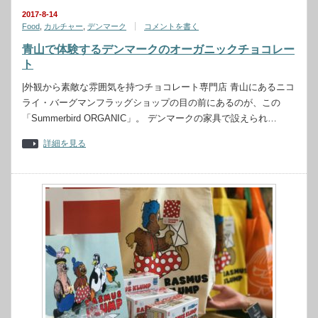
2017-8-14
Food
,
カルチャー
,
デンマーク
コメントを書く
青山で体験するデンマークのオーガニックチョコレー
ト
|外観から素敵な雰囲気を持つチョコレート専門店 青山にあるニコ
ライ・バーグマンフラッグショップの目の前にあるのが、この
「Summerbird ORGANIC」。 デンマークの家具で設えられ…
詳細を見る