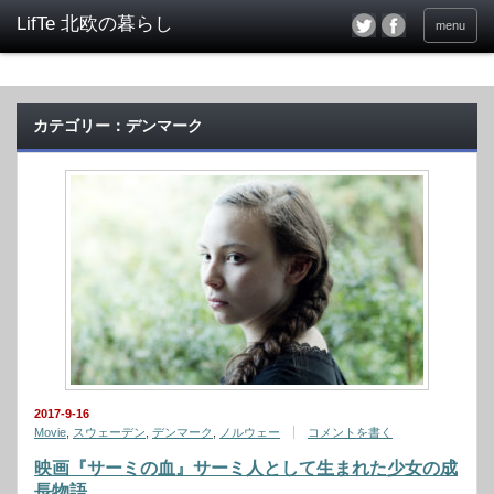
menu
カテゴリー：デンマーク
2017-9-16
Movie
,
スウェーデン
,
デンマーク
,
ノルウェー
コメントを書く
映画『サーミの血』サーミ人として生まれた少女の成
長物語