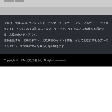
LifTeは、北欧5か国(フィンランド、デンマーク、スウェーデン、ノルウェー、アイス
ランド)、そしてバルト3国(エストニア、ラトビア、リトアニア)の情報をお届けす
る、北欧webメディアです。
北欧生活情報、北欧のギフト、北欧映画やイベント情報、そして北欧に関わる方への
インタビューで北欧の豊かな暮らしを紐解きます。
Copyright ©
LifTe 北欧の暮らし
All rights reserved.