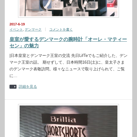
2017-6-19
イベント
,
デンマーク
コメントを書く
皇室が愛するデンマークの腕時計「オーレ・マティー
セン」の魅力
|日本皇室とデンマーク王室の交流 先日LifTeでもご紹介した、デン
マーク王室の話。 期せずして、日本時間16日(土)に、皇太子さま
のデンマーク表敬訪問。様々なニュースで取り上げられて、ご覧
に…
詳細を見る