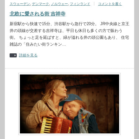
スウェーデン
,
デンマーク
,
ノルウェー
,
フィンランド
コメントを書く
北欧に愛される街 吉祥寺
新宿駅から快速で15分、渋谷駅から急行で20分。 JR中央線と京王
井の頭線が交差する吉祥寺は、平日も休日も多くの方で賑わう
街。 ちょっと足を延ばすと、緑が溢れる井の頭公園もあり、 住宅
雑誌の「住みたい街ランキン…
詳細を見る