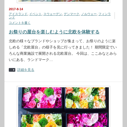
2017-8-14
アイスランド
,
イベント
,
スウェーデン
,
デンマーク
,
ノルウェー
,
フィンラ
ンド
コメントを書く
お祭りの屋台を楽しむように北欧を体験する
北欧の様々なブランドやショップが集まって、お祭りのように楽
しめる「北欧屋台」の様子を見に行ってきました！ 期間限定でい
ろんな商業施設で展開される北欧屋台。 今回は、ここみなとみら
いにある、ランドマーク…
詳細を見る