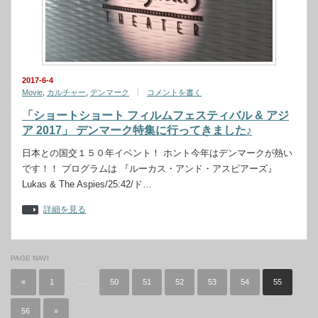
2017-6-4
Movie
,
カルチャー
,
デンマーク
コメントを書く
「ショートショート フィルムフェスティバル & アジ
ア 2017」 デンマーク特集に行ってきました♪
日本との国交１５０年イベント！ ホント今年はデンマークが熱い
です！！ プログラムは 『ルーカス・アンド・アスピアーズ』
Lukas & The Aspies/25:42/ド…
詳細を見る
PAGE NAVI
«
1
…
50
51
52
53
54
55
56
»