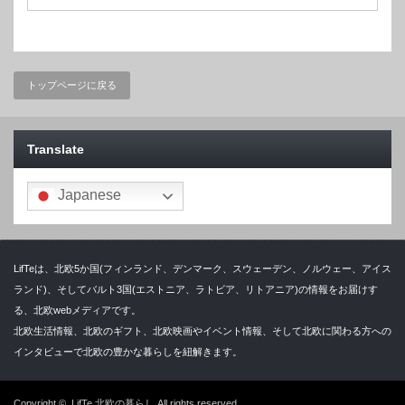
トップページに戻る
Translate
Japanese
LifTeは、北欧5か国(フィンランド、デンマーク、スウェーデン、ノルウェー、アイス
ランド)、そしてバルト3国(エストニア、ラトビア、リトアニア)の情報をお届けす
る、北欧webメディアです。
北欧生活情報、北欧のギフト、北欧映画やイベント情報、そして北欧に関わる方への
インタビューで北欧の豊かな暮らしを紐解きます。
Copyright ©
LifTe 北欧の暮らし
All rights reserved.