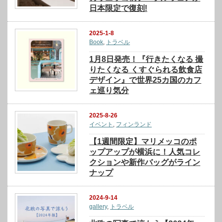
日本限定で復刻!
2025-1-8
Book
,
トラベル
1月8日発売！『行きたくなる 撮
りたくなる くすぐられる飲食店
デザイン』で世界25カ国のカフ
ェ巡り気分
2025-8-26
イベント
,
フィンランド
【1週間限定】マリメッコのポ
ップアップが横浜に！人気コレ
クションや新作バッグがライン
ナップ
2024-9-14
gallery
,
トラベル