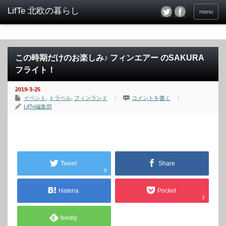
menu
この時期だけのお楽しみ♪ フィンエアー のSAKURA
フライト！
2019-3-25
イベント
,
トラベル
,
フィンランド
コメントを書く
LifTe編集部
Tweet
Share
8
Hatena
Pocket
3
feedly