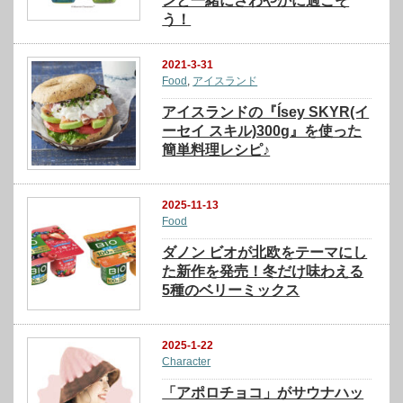
ンと一緒にさわやかに過ごそ
う！
2021-3-31
Food
,
アイスランド
アイスランドの『Ísey SKYR(イ
ーセイ スキル)300g』を使った
簡単料理レシピ♪
2025-11-13
Food
ダノン ビオが北欧をテーマにし
た新作を発売！冬だけ味わえる
5種のベリーミックス
2025-1-22
Character
「アポロチョコ」がサウナハッ