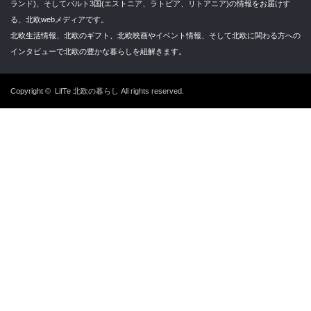
ランド)、そしてバルト3国(エストニア、ラトビア、リトアニア)の情報をお届けす
る、北欧webメディアです。
北欧生活情報、北欧のギフト、北欧映画やイベント情報、そして北欧に関わる方への
インタビューで北欧の豊かな暮らしを紐解きます。
Copyright ©
LifTe 北欧の暮らし
All rights reserved.