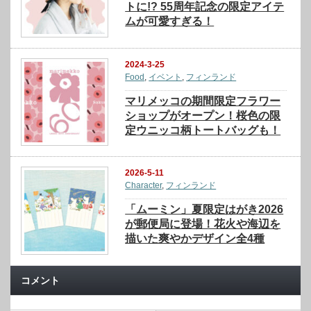
トに!? 55周年記念の限定アイテ
ムが可愛すぎる！
2024-3-25
Food
,
イベント
,
フィンランド
マリメッコの期間限定フラワー
ショップがオープン！桜色の限
定ウニッコ柄トートバッグも！
2026-5-11
Character
,
フィンランド
「ムーミン」夏限定はがき2026
が郵便局に登場！花火や海辺を
描いた爽やかデザイン全4種
コメント