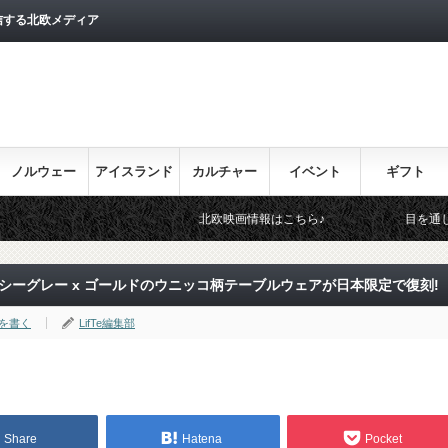
信する北欧メディア
ノルウェー
アイスランド
カルチャー
イベント
ギフト
北欧映画情報はこちら♪
目を通しておきた
シーグレー x ゴールドのウニッコ柄テーブルウェアが日本限定で復刻!
を書く
LifTe編集部
Share
Hatena
Pocket