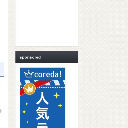
sponsored
ル
ト