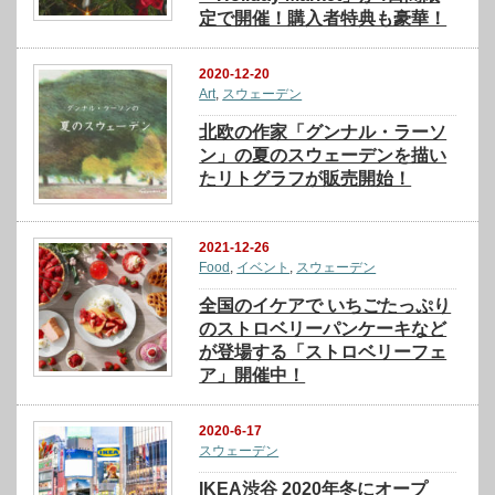
定で開催！購入者特典も豪華！
2020-12-20
Art
,
スウェーデン
北欧の作家「グンナル・ラーソ
ン」の夏のスウェーデンを描い
たリトグラフが販売開始！
2021-12-26
Food
,
イベント
,
スウェーデン
全国のイケアで いちごたっぷり
のストロベリーパンケーキなど
が登場する「ストロベリーフェ
ア」開催中！
2020-6-17
スウェーデン
IKEA渋谷 2020年冬にオープ