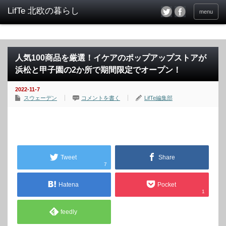
menu
人気100商品を厳選！イケアのポップアップストアが
浜松と甲子園の2か所で期間限定でオープン！
2022-11-7
スウェーデン
コメントを書く
LifTe編集部
Tweet
Share
7
Hatena
Pocket
1
feedly