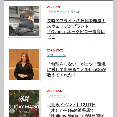
2025-2-9
スウェーデン
,
トラベル
長時間フライトの負担を軽減！
スウェーデンブランド
「Ovaer」ネックピロー徹底レ
ビュー
2020-12-21
スウェーデン
「無理をしない」がコツ！環境
に対して出来ることをLiLiCoが
教えてくれた！
2023-12-6
スウェーデン
【北欧イベント】12月7日
（木）からH&M渋谷店で
「Holiday Market」が4日間限