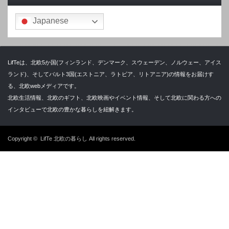
Japanese
LifTeは、北欧5か国(フィンランド、デンマーク、スウェーデン、ノルウェー、アイス
ランド)、そしてバルト3国(エストニア、ラトビア、リトアニア)の情報をお届けす
る、北欧webメディアです。
北欧生活情報、北欧のギフト、北欧映画やイベント情報、そして北欧に関わる方への
インタビューで北欧の豊かな暮らしを紐解きます。
Copyright ©
LifTe 北欧の暮らし
All rights reserved.