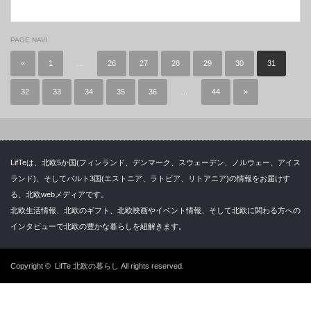
PAGE NAVI
«
1
…
26
27
28
29
30
31
32
33
34
35
36
…
44
»
LifTeは、北欧5か国(フィンランド、デンマーク、スウェーデン、ノルウェー、アイス
ランド)、そしてバルト3国(エストニア、ラトビア、リトアニア)の情報をお届けす
る、北欧webメディアです。
北欧生活情報、北欧のギフト、北欧映画やイベント情報、そして北欧に関わる方への
インタビューで北欧の豊かな暮らしを紐解きます。
Copyright ©
LifTe 北欧の暮らし
All rights reserved.