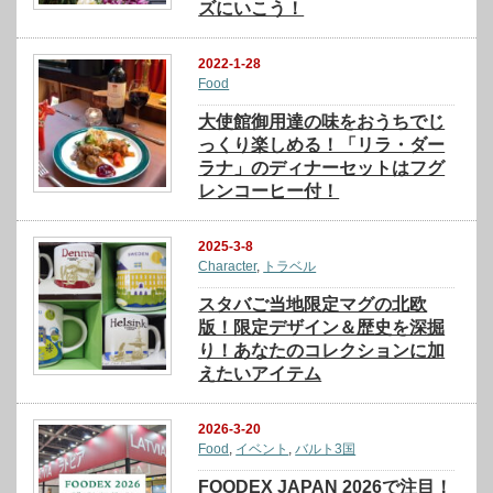
ズにいこう！
2022-1-28
Food
大使館御用達の味をおうちでじ
っくり楽しめる！「リラ・ダー
ラナ」のディナーセットはフグ
レンコーヒー付！
2025-3-8
Character
,
トラベル
スタバご当地限定マグの北欧
版！限定デザイン＆歴史を深掘
り！あなたのコレクションに加
えたいアイテム
2026-3-20
Food
,
イベント
,
バルト3国
FOODEX JAPAN 2026で注目！