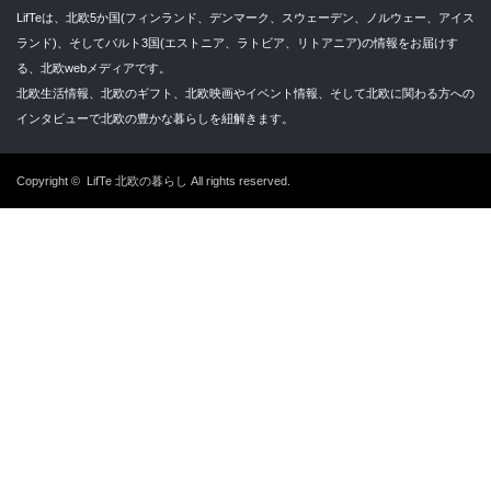
LifTeは、北欧5か国(フィンランド、デンマーク、スウェーデン、ノルウェー、アイス
ランド)、そしてバルト3国(エストニア、ラトビア、リトアニア)の情報をお届けす
る、北欧webメディアです。
北欧生活情報、北欧のギフト、北欧映画やイベント情報、そして北欧に関わる方への
インタビューで北欧の豊かな暮らしを紐解きます。
Copyright ©
LifTe 北欧の暮らし
All rights reserved.