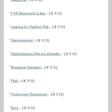
「
FYR Bistronomi & Bar
」(オスロ)
「
Izakaya by Vladimir Pak
」(オスロ)
「
Sjømagasinet
」(オスロ)
「
Statholderens Mat og Vinkjeller
」(オスロ)
「
Brasserie Hansken
」(オスロ)
「
Plah
」(オスロ)
「
Festningen Restaurant
」(オスロ)
「
Eero
」(オスロ)