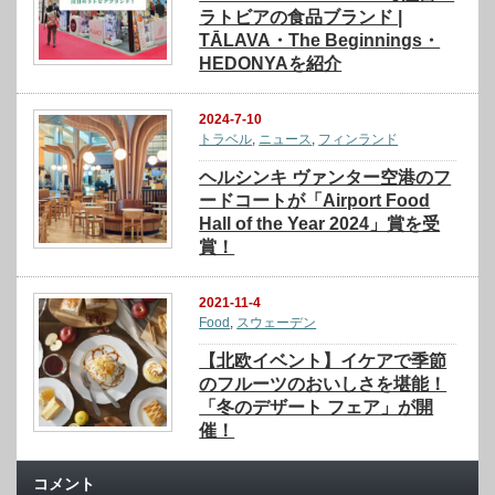
ラトビアの食品ブランド |
TĀLAVA・The Beginnings・
HEDONYAを紹介
2024-7-10
トラベル
,
ニュース
,
フィンランド
ヘルシンキ ヴァンター空港のフ
ードコートが「Airport Food
Hall of the Year 2024」賞を受
賞！
2021-11-4
Food
,
スウェーデン
【北欧イベント】イケアで季節
のフルーツのおいしさを堪能！
「冬のデザート フェア」が開
催！
コメント