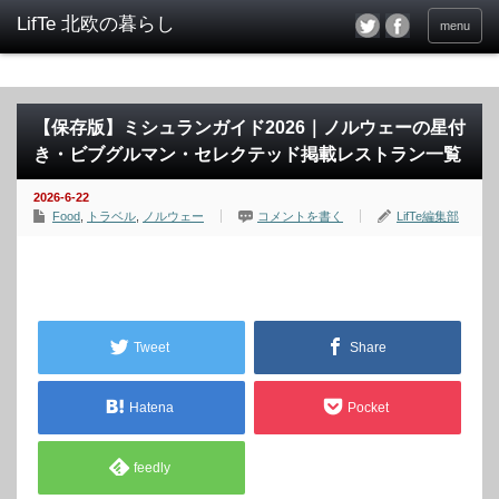
menu
【保存版】ミシュランガイド2026｜ノルウェーの星付
き・ビブグルマン・セレクテッド掲載レストラン一覧
2026-6-22
Food
,
トラベル
,
ノルウェー
コメントを書く
LifTe編集部
Tweet
Share
Hatena
Pocket
feedly