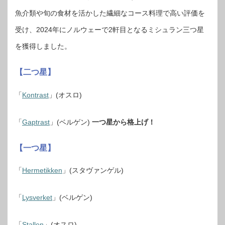
魚介類や旬の食材を活かした繊細なコース料理で高い評価を
受け、2024年にノルウェーで2軒目となるミシュラン三つ星
を獲得しました。
【二つ星】
「
Kontrast
」(オスロ)
「
Gaptrast
」(ベルゲン)
一つ星から格上げ！
【一つ星】
「
Hermetikken
」(スタヴァンゲル)
「
Lysverket
」(ベルゲン)
「
Stallen
」(オスロ)