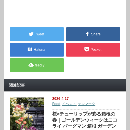
Tweet
Share
Hatena
Pocket
feedly
関連記事
2026-4-17
Food
,
イベント
,
デンマーク
桜×チューリップが彩る箱根の
春｜ゴールデンウィークはニコ
ライ バーグマン 箱根 ガーデン